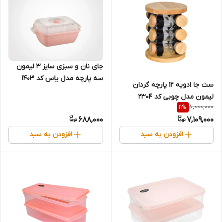
جای نان و سبزی سایز 3 لیمون
سه پارچه مدل یاس کد 1403
ست جا ادویه ۱۲ پارچه گردان
لیمون مدل چوبی کد 2304
8,000,000
11
%
688,000
7,109,000
افزودن به سبد
افزودن به سبد