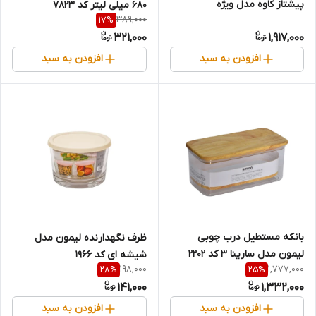
پیشتاز کاوه مدل ویژه
680 میلی لیتر کد 7823
389,000
17
%
321,000
1,917,000
افزودن به سبد
افزودن به سبد
بانکه مستطیل درب چوبی
ظرف نگهدارنده لیمون مدل
لیمون مدل سارینا 3 کد 2202
شیشه ای کد 1966
198,000
1,777,000
28
%
25
%
141,000
1,332,000
افزودن به سبد
افزودن به سبد