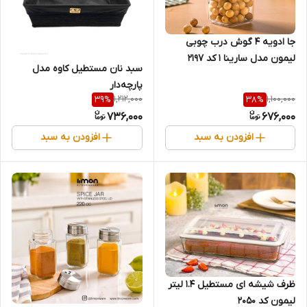
جا ادویه 4 گوش درب چوبی
لیمون مدل سارینا 1 کد 2197
سبد نان مستطیل کاوه مدل
پارچه‌دار
1,212,000
1,100,000
39
%
38
%
736,000
676,000
افزودن به سبد
افزودن به سبد
ظرف شیشه ای مستطیل 1.4 لیتر
لیمون کد 2050