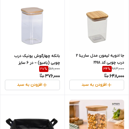
جا ادویه لیمون مدل سارینا 2
بانکه چهارگوش یونیک درب
درب چوبی کد 2198
چوبی (بامبو) – در ۶ سایز
518,000
983,000
27
%
34
%
376,000
648,000
افزودن به سبد
افزودن به سبد