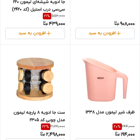
جا ادویه شیشه‌ای لیمون ۲۲۰
سی‌سی درب استیل (کد ۲۴۲۰)
556,000
21
%
439,000
908,000
افزودن به سبد
افزودن به سبد
ظرف شیر لیمون مدل 1338
ست جا ادویه 8 پارچه لیمون
مدل چوبی کد 2305
3,221,000
244,000
22
%
20
%
2,498,000
194,000