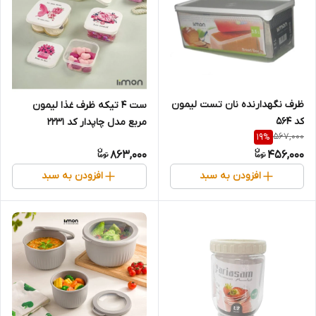
ظرف نگهدارنده نان تست لیمون
ست 4 تیکه ظرف غذا لیمون
کد 564
مربع مدل چاپدار کد 2231
567,000
19
%
863,000
456,000
افزودن به سبد
افزودن به سبد