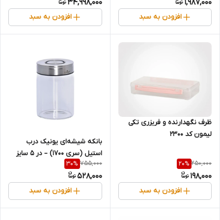
34,998,000
1,987,000
افزودن به سبد
افزودن به سبد
ظرف نگهدارنده و فریزری تکی
لیمون کد ۲۳۰۰
بانکه شیشه‌ای یونیک درب
استیل (سری ۱۷۰۰) – در ۵ سایز
755,000
250,000
30
%
20
%
مختلف
528,000
198,000
افزودن به سبد
افزودن به سبد