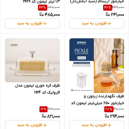
خیارشور آریسام (سبد آبکش‌دار)
۱.۳ لیتر لیمون کد 2429
867,000
449,000
44
%
46
%
| ۴ سایز
485,000
241,000
افزودن به سبد
افزودن به سبد
ظرف کره خوری لیمون مدل
اکرولیک کد 1924
ظرف نگهدارنده زیتون و
خیارشور ۶۵۰ میلی‌لیتر لیمون کد
978,000
410,000
16
%
28
%
۲۴۳۰
821,000
294,000
افزودن به سبد
افزودن به سبد