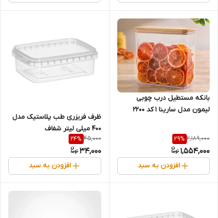
بانکه مستطیل درب چوبی
لیمون مدل سارینا 1 کد 2200
ظرف فریزری طب پلاستیک مدل
400 میلی لیتر شفاف
45,000
2,189,000
24
%
29
%
34,000
1,554,000
افزودن به سبد
افزودن به سبد