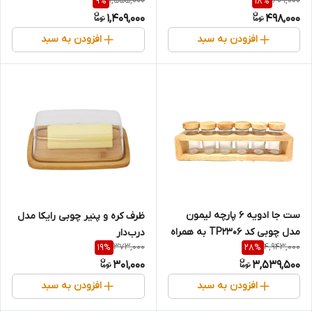
1,555,000
609,000
9
%
18
%
1,409,000
498,000
افزودن به سبد
افزودن به سبد
ست جا ادویه 6 پارچه لیمون
ظرف کره و پنیر چوبی رایکا مدل
مدل چوبی کد TP2306 به همراه
درب‌دار
373,000
4,943,000
19
%
28
%
استند
301,000
3,539,500
افزودن به سبد
افزودن به سبد