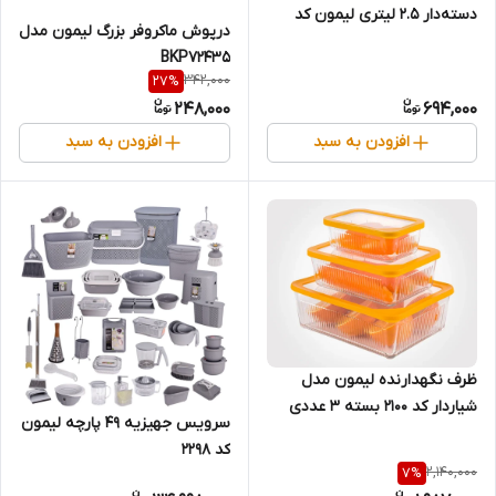
دسته‌دار ۲.۵ لیتری لیمون کد
درپوش ماکروفر بزرگ لیمون مدل
۱۰۶۰
BKP72435
342,000
27
%
248,000
694,000
افزودن به سبد
افزودن به سبد
ظرف نگهدارنده لیمون مدل
شیاردار کد 2100 بسته 3 عددی
سرویس جهیزیه 49 پارچه لیمون
کد 2298
2,140,000
7
%