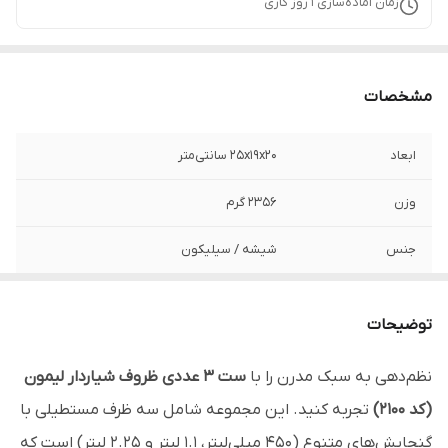
زمان آماده‌سازی
1
روز کاری
مشخصات
ابعاد
۲۵x۱۹x۲۰ سانتی‌متر
وزن
۲۳۵۶ گرم
جنس
شیشه / سیلیکون
برند
لیمون - Limon
توضیحات
قابلیت شست‌وشو
با دست / با ماشین ظرف‌شویی
نظم‌دهی به سبک مدرن را با
ست ۳ عددی ظروف شیاردار لیمون
گنجایش
450 میلی‌لیتر / 1100 میلی‌لیتر / 2250 میلی‌لیتر
(کد ۲۱۰۰)
تجربه کنید. این مجموعه شامل سه ظرف مستطیلی با
تعداد پارچه
6 پارچه (3 ظرف + 3 درب)
گنجایش‌های متنوع (۴۵۰ میلی‌لیتر، ۱.۱ لیتر و ۲.۲۵ لیتر) است که