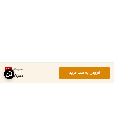
2,140,000
7
%
افزودن به سبد خرید
1,987,000