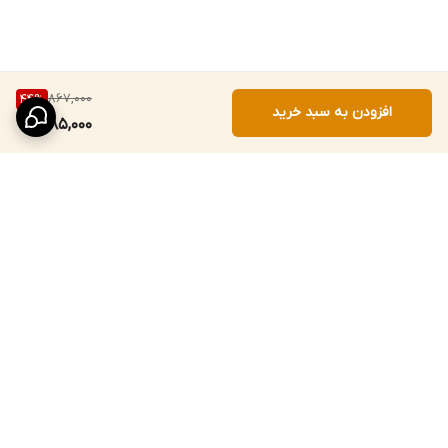
867,000
44
%
افزودن به سبد خرید
485,000
برگشت به بالا