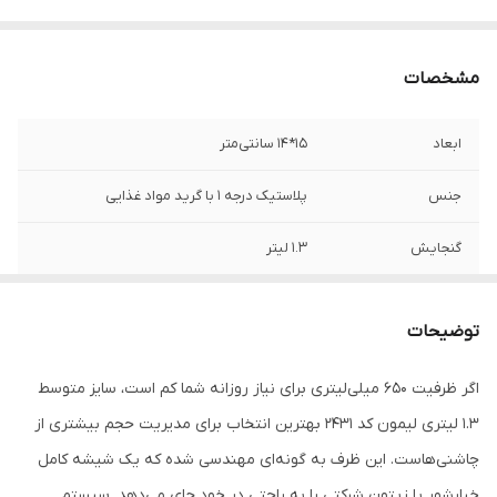
مشخصات
ابعاد
15*14 سانتی‌متر
جنس
پلاستیک درجه 1 با گرید مواد غذایی
گنجایش
1.3 لیتر
برند
لیمون - Limon
توضیحات
قابل استفاده
منازل، جهیزیه، مغازه و فروشگاه و ...
اگر ظرفیت ۶۵۰ میلی‌لیتری برای نیاز روزانه شما کم است، سایز متوسط
مناسب
نگهداری انواع شور، ترشی جات، پنیر، خیارشور،
۱.۳ لیتری لیمون کد ۲۴۳۱ بهترین انتخاب برای مدیریت حجم بیشتری از
زیتون و ...
چاشنی‌هاست. این ظرف به گونه‌ای مهندسی شده که یک شیشه کامل
خیارشور یا زیتون شرکتی را به راحتی در خود جای می‌دهد. سیستم