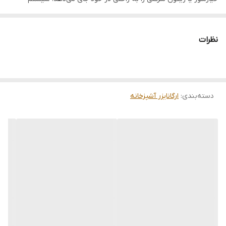
آسانسوری این مدل، علاوه بر رعایت بهداشت، مانع از هدررفت زمان برای
پیدا کردن محتویات در عمق ظرف می‌شود. به دلیل آب‌بندی فوق‌العاده
نظرات
درب، شما می‌توانید با خیال راحت این ظرف را در یخچال قرار دهید بدون
آنکه نگران نفوذ بوی سیر یا سرکه به سایر مواد غذایی باشید. کیفیت
بدنه شفاف این محصول به مرور زمان کدر نشده و در برابر ضربه مقاوم
دسته‌بندی
:
ارگانایزر آشپزخانه
است. این ظرف نگهدارنده یک راهکار واقع‌گرایانه و حرفه‌ای از برند لیمون
برای کسانی است که به نظم و سلامت سفره خود اهمیت ویژه‌ای
می‌دهند.
خصوصیت:
▪️ دارای ظرفیت کاربردی ۱.۳ لیتر با ابعاد 15*14 سانتی‌متر، مناسب برای
بسته‌بندی‌های استاندارد فروشگاهی
▪️ مجهز به سبد داخلی متحرک (آسانسوری) جهت دسترسی به محتویات
بدون تماس دست با آب و سرکه