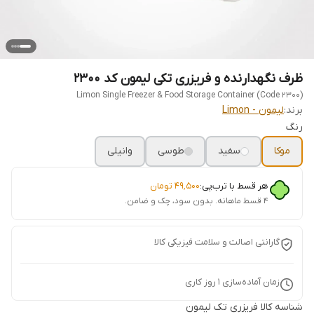
ظرف نگهدارنده و فریزری تکی لیمون کد ۲۳۰۰
Limon Single Freezer & Food Storage Container (Code 2300)
برند:
لیمون - Limon
رنگ
موکا
سفید
طوسی
وانیلی
هر قسط با ترب‌پی:
۴۹٬۵۰۰
تومان
۴ قسط ماهانه. بدون سود، چک و ضامن.
گارانتی اصالت و سلامت فیزیکی کالا
زمان آماده‌سازی
1
روز کاری
شناسه کالا
فریزری تک لیمون