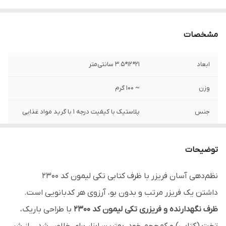
مشخصات
ابعاد
21*12*3.5 سانتی‌متر
وزن
~ 100 گرم
جنس
پلاستیک با کیفیت درجه 1 با گرید مواد غذایی
برند
لیمون - Limon
توضیحات
قابلیت شست‌وشو
با دست / با ماشین ظرف‌شویی
نظم‌دهی آسان فریزر با ظرف کتابی تکی لیمون کد ۲۳۰۰
گنجایش
300 گرم
داشتن یک فریزر مرتب و بدون بو، آرزوی هر کدبانویی است.
قابل استفاده
داخل فریزر، یخچال، کیف تغذیه، ماکروویو
ظرف نگهدارنده و فریزری تکی لیمون کد 2300
با طراحی باریک،
(بدون درب)، کشو و نظم‌دهی طبقات