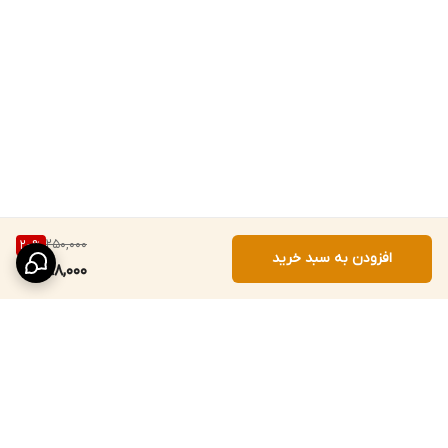
250,000
20
%
افزودن به سبد خرید
198,000