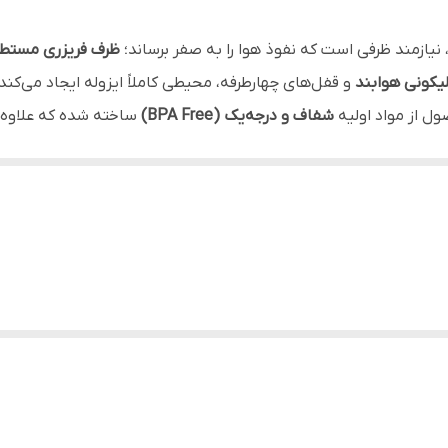
با دست / با ماشین ظرف‌شویی
 نیازمند ظرفی است که نفوذ هوا را به صفر برساند؛
ظرف فریزری مستطیل ۸۰۰ میلی‌لیتر
800 گرم
لیکونی هوابند
و قفل‌های چهارطرفه، محیطی کاملاً ایزوله ایجاد می‌کند 
ول از مواد اولیه
شفاف و درجه‌یک (BPA Free)
ساخته شده که علاوه بر
◀ ارسال رنگ واشر درب این محصول به دلیل تنوع بالا به صورت ت
دن درب مشاهده کنید. ابعاد متناسب و ضخامت استاندارد آن، این ظرف 
منازل، جهیزیه
کرده است. قابلیت استفاده در مایکروویو (بدون درب) و شست‌وشو در 
نگهداری انواع مواد غذایی
 تا سال‌ها کیفیت اولیه خود را حفظ خواهد کرد.
ری از نشت مایعات و ورود هوا
مضر شیمیایی (BPA Free)
در فریزر و مایکروویو)