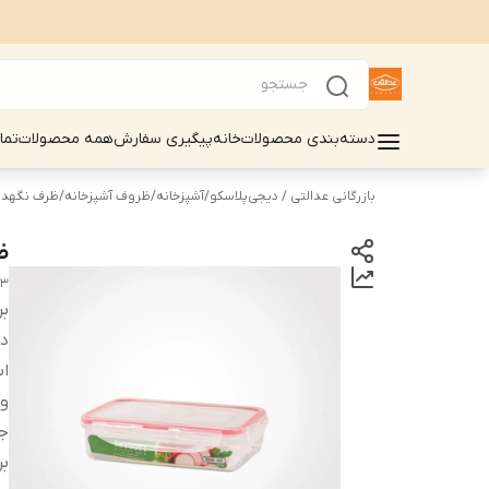
دسته‌بندی محصولات
خانه
پیگیری سفارش
همه محصولات
تما
بازرگانی عدالتی / دیجی‌پلاسکو
/
آشپزخانه
/
ظروف آشپزخانه
/
ظرف نگهدا
ظر
03
بر
دس
اب
و
ج
بر