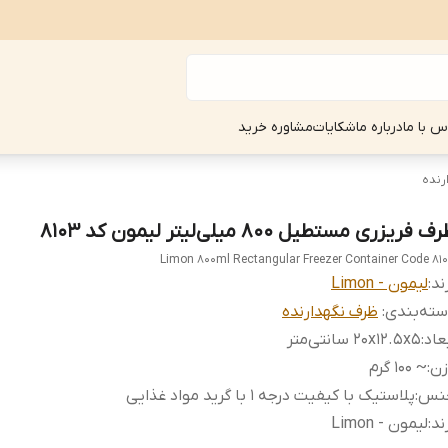
س با ما
درباره ما
شکایات
مشاوره خرید
رنده
ف فریزری مستطیل ۸۰۰ میلی‌لیتر لیمون کد ۸۱۰۳
Limon 800ml Rectangular Freezer Container Code 81
ند:
لیمون - Limon
ته‌بندی
:
ظرف نگهدارنده
عاد
:
20x12.5x5 سانتی‌متر
زن
:
~ 100 گرم
نس
:
پلاستیک با کیفیت درجه 1 با گرید مواد غذایی
ند
:
لیمون - Limon