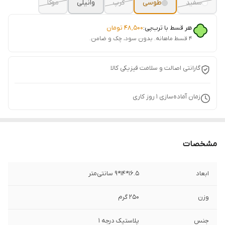
سفید
طوسی
کرپ
وانیلی
موکا
هر قسط با ترب‌پی:
۴۸٬۵۰۰
تومان
۴ قسط ماهانه. بدون سود، چک و ضامن.
گارانتی اصالت و سلامت فیزیکی کالا
زمان آماده‌سازی
1
روز کاری
مشخصات
ابعاد
16.5*14*9 سانتی‌متر
وزن
250 گرم
جنس
پلاستیک درجه 1