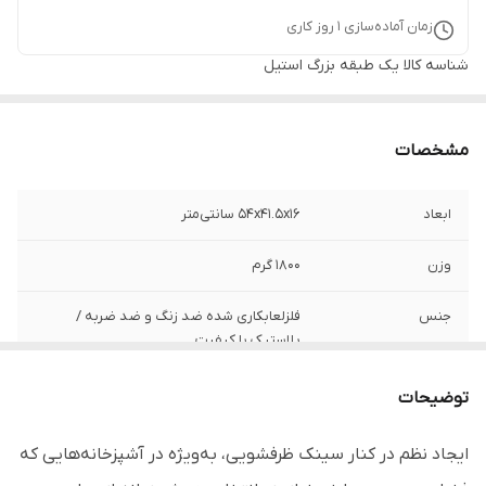
زمان آماده‌سازی
1
روز کاری
شناسه کالا
یک طبقه بزرگ استیل
مشخصات
ابعاد
54x41.5x16 سانتی‌متر
وزن
1800 گرم
جنس
فلزلعابکاری شده ضد زنگ و ضد ضربه /
پلاستیک با کیفیت
برند
پیشتاز کاوه - Pishtaz Kaveh
توضیحات
تعداد طبقات
1 طبقه
ایجاد نظم در کنار سینک ظرفشویی، به‌ویژه در آشپزخانه‌هایی که