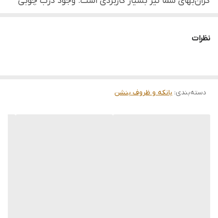
گران‌بهای شما نیز بسیار کاربردی است. وجود درب چوبی
محکم کمک می‌کند تا رطوبت و بو وارد محفظه نشود،
بنابراین کیفیت، رنگ و عطر زعفران بهتر حفظ می‌شود. این
نظرات
ظرف برای استفاده روزانه یا نگهداری طولانی‌مدت زعفران
گزینه‌ای هوشمندانه و با دوام است که به‌راحتی روی
پیشخوان یا داخل کابینت جای می‌گیرد.
دسته‌بندی
:
بانکه و ظروف بنشن
خصوصیت:
▪️ جنس بدنه: شیشه شفاف
▪️ جنس درب: چوب طبیعی
▪️ ابعاد تقریبی: قطر ~۵ سانتی‌متر، ارتفاع ~10 سانتی‌متر
▪️ نوع درب: چفت‌شونده برای جلوگیری از نفوذ رطوبت و بو
▪️ مناسب نگهداری زعفران، ادویه یا سایر مواد خشک با
ارزش بالا