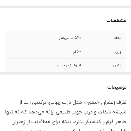
مشخصات
ابعاد
10*5 سانتی‌متر
وزن
60 گرم
جنس
اکرولیک / چوب
برند
لیمون - Limon
توضیحات
قابل استفاده
منازل، جهیزیه
ظرف زعفران «لیمون» مدل درب چوبی، ترکیبی زیبا از
مناسب
نگهداری زعفران، هل و ...
شیشه شفاف و درب چوب طبیعی ارائه می‌دهد که نه تنها
ظاهر گرم و کلاسیکی دارد، بلکه برای محافظت از زعفران