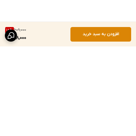
609,000
18
%
افزودن به سبد خرید
498,000
برگشت به بالا