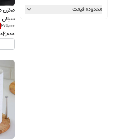
محدوده قیمت
مخزن م
سبلان
475,000
02,000