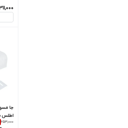
,311,000
جا مسوا
اطلس مد
253,000