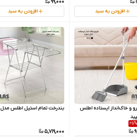
99,000
افزودن به سبد
افزودن به سبد
 و خاک‌انداز ایستاده اطلس
بندرخت تمام استیل اطلس مدل ت
ید
25
5,719,000
9