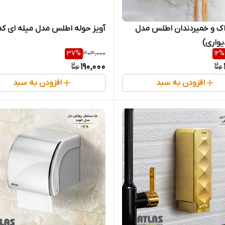
ک و خمیردندان اطلس مدل
آویز حوله اطلس مدل میله ای کد 
یواری)
37
%
303,000
12
%
190,000
افزودن به سبد
افزودن به سبد