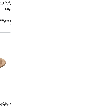
پایه ر
ترمه
47,000
دیوارکو