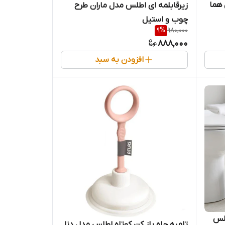
هما
زیرقابلمه ای اطلس مدل ماران طرح
چوب و استیل
9
%
980,000
888,000
افزودن به سبد
طلس
تلمبه چاه باز کن کوتاه اطلس مدل دنا