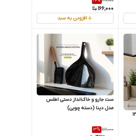
24
%
220,000
166,000
افزودن به سبد
ست جارو و خاک‌انداز دستی اطلس
مدل دینا (دسته چوبی)
13
%
571,000