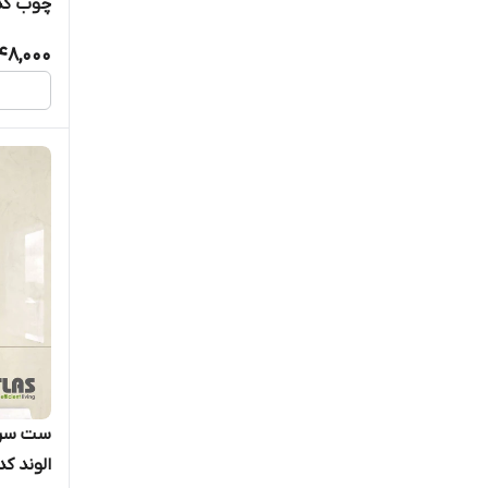
چوب کد 121
148,000
ست سرو
الوند کد 4