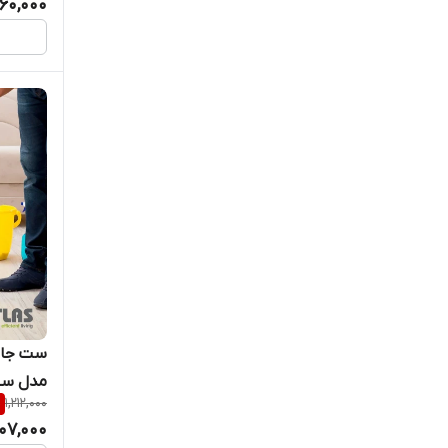
160,000
ست جارو
مدل سپ
%
1,212,000
07,000