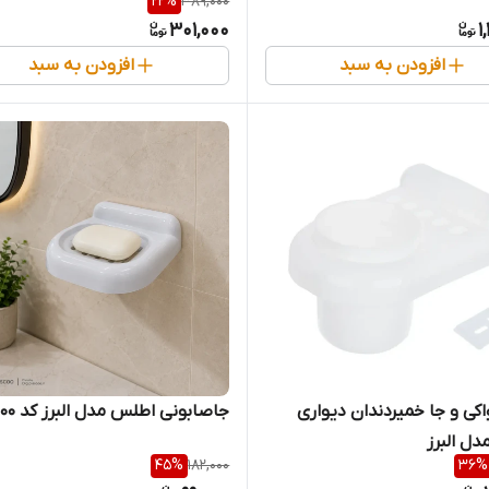
22
%
389,000
301,000
1
افزودن به سبد
افزودن به سبد
کی و جا خمیردندان دیواری
جاصابونی اطلس مدل البرز کد 1200
ل البرز
45
%
182,000
36
%