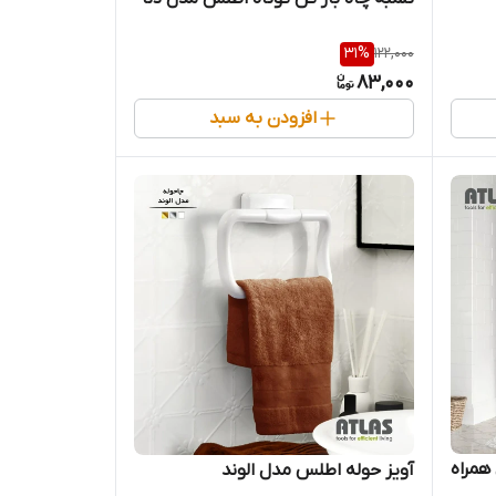
31
%
122,000
83,000
افزودن به سبد
همراه
آویز حوله اطلس مدل الوند