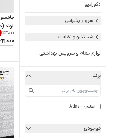
دکوراتیو
جامسوا
سرو و پذیرایی
الوند (د
253,000
شستشو و نظافت
221,000
لوازم حمام و سرویس بهداشتی
برند
اطلس - Atlas
موجودی