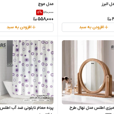
 البرز
مدل موج
5
%
590,000
558,000
2
افزودن به سبد
افزودن به سبد
میزی اطلس مدل نهال طرح
پرده حمام نایلونی ضد آب اطلس 