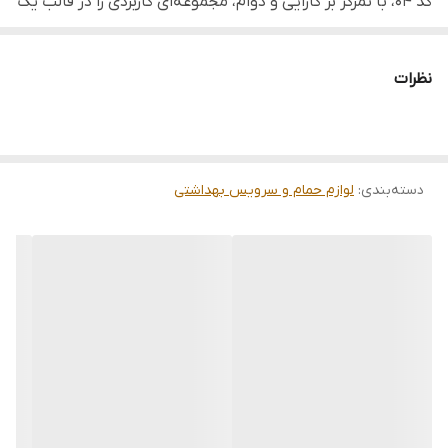
کد ۰۴، با تمرکز بر کارایی و دوام، مجموعه‌ای کاربردی را در قالب یک
طراحی متمرکز ارائه می‌دهد که تمامی نیازهای روزانه شما از جمله
آینه شفاف و جایگاه اختصاصی شوینده‌ها را به خوبی پوشش
نظرات
می‌دهد. استفاده از متریال باکیفیت در بدنه این محصول، علاوه
بر ایجاد ظاهری صیقلی و زیبا، مقاومت فوق‌العاده‌ای در برابر
محیط‌های مرطوب بخشیده است تا با گذشت زمان دچار تغییر
دسته‌بندی
:
لوازم حمام و سرویس بهداشتی
رنگ یا آسیب نشود. این سرویس انتخابی ایده‌آل و اقتصادی
برای کسانی است که به دنبال محصولی با نصب بی دردسر و
چیدمانی منظم در محیط بهداشتی خود هستند، چرا که سادگی در
طراحی و کیفیت در ساخت را به طور همزمان در اختیار شما قرار
می‌دهد.
خصوصیت:
▪️ طراحی یکپارچه و مدرن ۴ کاره شامل آینه و جای ملزومات