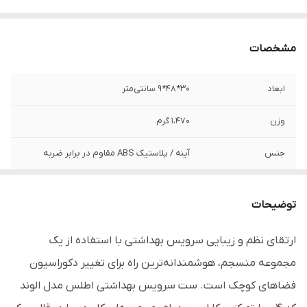
مشخصات
ابعاد
30*48*9 سانتی‌متر
وزن
1،470 گرم
جنس
آینه / پلاستیک ABS مقاوم در برابر ضربه
برند
اطلس - ATLAS
توضیحات
ست شامل
4 تکه (نگهدارنده خمیر دندان، نگهدارنده
مسواک، جامایع، آینه روشویی)
ارتقای نظم و زیبایی سرویس بهداشتی با استفاده از یک
مجموعه منسجم، هوشمندانه‌ترین راه برای تغییر دکوراسیون
قابل استفاده
منازل، مسافرخانه‌ها، هتل‌ها و ...
فضاهای کوچک است. ست سرویس بهداشتی اطلس مدل الوند
مناسب
سرویس‌های بهداشتی