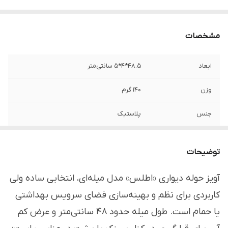
مشخصات
ابعاد
48.5*4*5 سانتی‌متر
وزن
۱۴۰ گرم
جنس
پلاستیک
برند
اطلس - Atlas
توضیحات
نحوه نصب
قابلیت اتصال به دیوار به همراه پیچ و رول
پلاک
آویز حوله دیواری «اطلس» مدل میله‌ای، انتخابی ساده ولی
کاربردی برای نظم و بهینه‌سازی فضای سرویس بهداشتی
قابلیت شست‌وشو
سرویس‌های بهداشتی، حمام، آشپزخانه
یا حمام است. طول میله حدود 48 سانتی‌متر و عرض کم
مناسب
آویز کردن انواع حوله، دستمال و ...