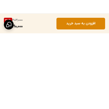
303,000
37
%
افزودن به سبد خرید
190,000
برگشت به بالا