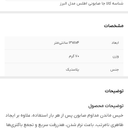
شناسه کالا
جا صابونی اطلس مدل البرز
مشخصات
ابعاد
13x11x4 سانتی‌متر
وزن
70 گرم
جنس
پلاستیک
برند
اطلس - Atlas
توضیحات
نحوه نصب
دیواری / رومیزی
توضیحات محصول
قابل استفاده
روی دیوار سرویس بهداشتی (کنار روشویی)،
خیس ماندن مداوم صابون پس از هر بار استفاده، علاوه بر ایجاد
داخل کابین دوش حمام و کنار سینک ظرفشویی
آشپزخانه.
ظاهری نامرتب، باعث نرم شدن، هدررفت سریع و تجمع باکتری‌ها