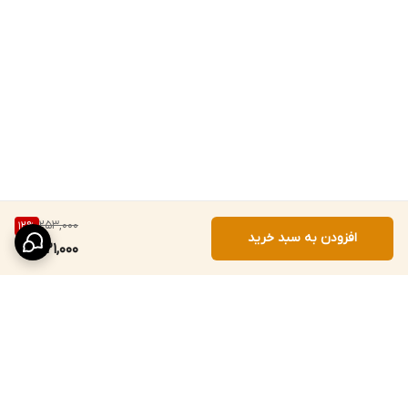
253,000
12
%
افزودن به سبد خرید
221,000