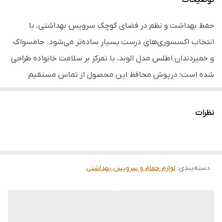
توضیحات
مناسب
انواع مسواک و خمیر دندان
حفظ بهداشت و نظم در فضای کوچک سرویس بهداشتی، با
انتخاب اکسسوری‌های درست بسیار ساده‌تر می‌شود. جامسواک
و خمیردندان اطلس مدل الوند، با تمرکز بر سلامت خانواده طراحی
شده است؛ درپوش محافظ این محصول از تماس مستقیم
آلودگی‌های محیطی با برس مسواک جلوگیری کرده و محیطی کاملاً
بهداشتی برای وسایل شخصی شما فراهم می‌کند. بدنه این
نظرات
محصول از متریال باکیفیتی ساخته شده که در محیط‌های
مرطوب تغییر رنگ نمی‌دهد و به راحتی با یک دستمال مرطوب
تمیز می‌شود. طراحی دیواری و جمع‌وجور مدل الوند به شما کمک
دسته‌بندی
:
لوازم حمام و سرویس بهداشتی
می‌کند تا میز روشویی خود را خلوت نگه دارید و دسترسی سریعی
به خمیردندان و مسواک‌ها داشته باشید. این محصول با ظاهری
ساده و کارآمد، انتخابی هوشمندانه برای کسانی است که به