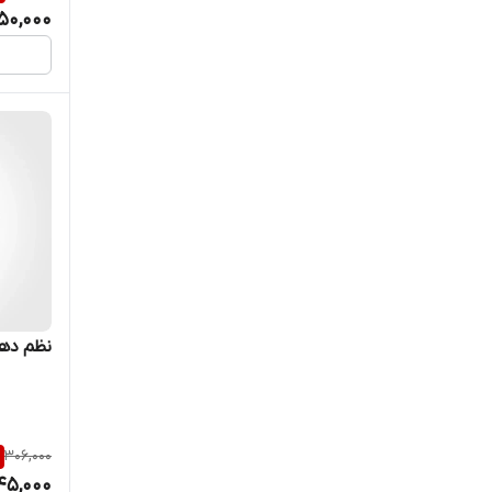
150,000
نظم دهند
306,000
45,000