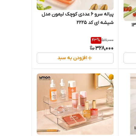
پیاله سرو 6 عددی کوچک لیمون مدل
شیشه ای کد 2225
 133035
43
%
581,000
328,000
افزودن به سبد