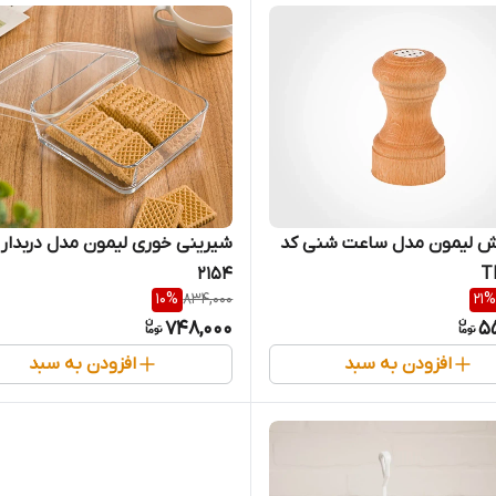
ش لیمون مدل ساعت شنی کد
شیرینی خوری لیمون مدل دربدار 
2154
T
10
%
834,000
21
%
748,000
5
افزودن به سبد
افزودن به سبد