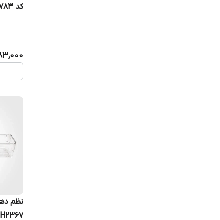
کد ۱۷۸۳
083,000
نظم ده
H2367