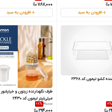
787,000
افزودن به سبد
افزودن به سبد
ه کشو لیمون کد 2368
میلی‌لیتر لیمون کد ۲۴۳۰
28
%
410,000
19
%
294,000
2