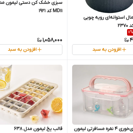
سبزی خشک کن دستی لیمون مد
MD11 کد 1921
ال استوانه‌ای رویه چوبی
237
11
1,058,000
4
افزودن به سبد
افزودن به سبد
ست چای‌خوری ۴ نفره مسافرتی لیمون
قالب یخ لیمون مدل 638