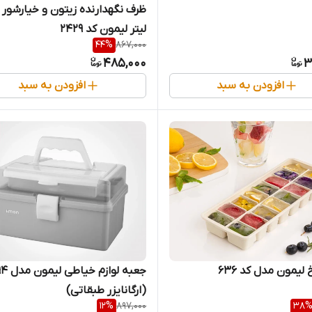
لیتر لیمون کد 2429
44
%
867,000
485,000
3
افزودن به سبد
افزودن به سبد
لیمون مدل کد 636
جعبه لوازم خی
(ارگانایزر طبقاتی)
12
%
897,000
38