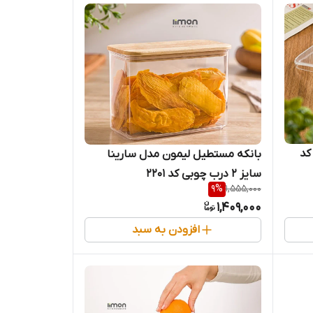
کد
بانکه مستطیل لیمون مدل سارینا
سایز ۲ درب چوبی کد 2201
9
%
1,555,000
1,409,000
افزودن به سبد