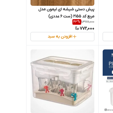
پیش دستی شیشه ای لیمون مدل
مربع کد ۲۱۵۵ (ست ۶ عددی)
43
%
1,378,000
772,000
افزودن به سبد