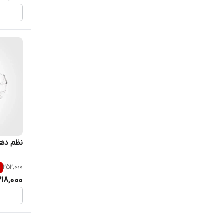
نظم دهند
%
252,000
218,000