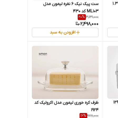
ظرف نگهدارنده زیتون و خیارشور ۱.۳
ست پیک نیک 6 نفره لیمون مدل
ML103 کد 430
20
%
3,131,000
2,498,000
افزودن به سبد
اطی لیمون مدل ۱۲۹۴
ظرف کره خوری لیمون مدل اکرولیک کد
1924
16
%
978,000