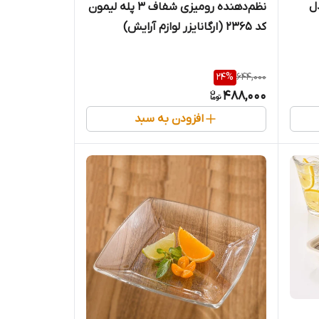
ل
نظم‌دهنده رومیزی شفاف ۳ پله لیمون
کد ۲۳۶۵ (ارگانایزر لوازم آرایش)
24
%
644,000
488,000
افزودن به سبد