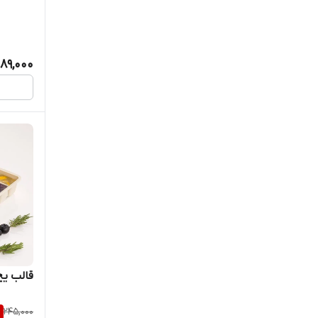
89,000
قالب یخ 
%
245,000