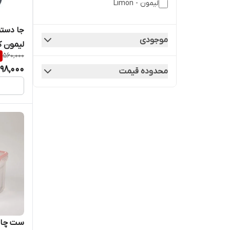
لیمون - Limon
جا دستم
موجودی
لیمون کد 0
%
560,000
98,000
محدوده قیمت