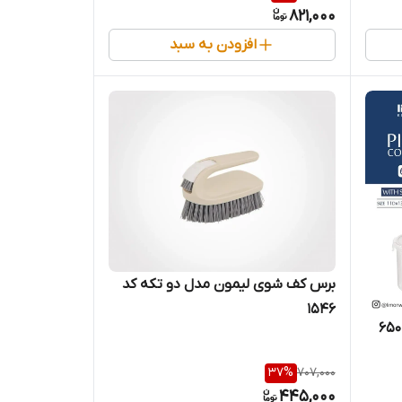
821,000
افزودن به سبد
برس کف شوی لیمون مدل دو تکه کد
۱۵۴۶
ظرف نگهدارنده زیتون و خیارشور ۶۵۰
37
%
707,000
445,000