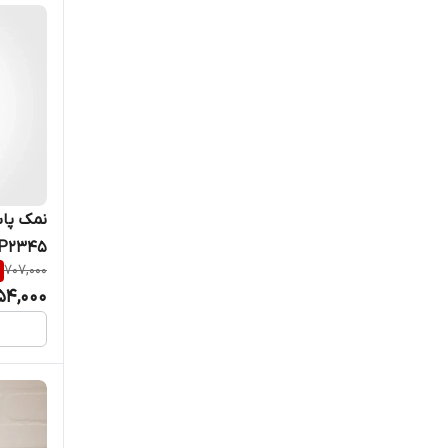
نمک پا
P2345
707,000
54,000