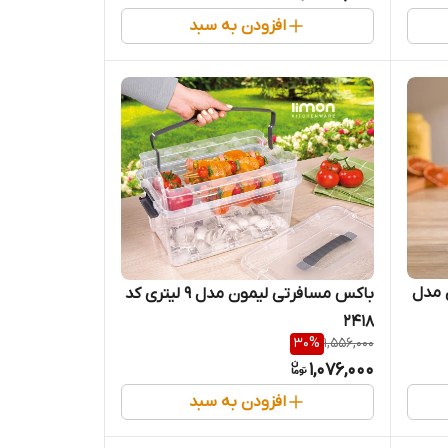
افزودن به سبد
 مدل
باکس مسافرتی لیمون مدل 9 لیتری کد
2418
30
%
1,556,000
1,076,000
افزودن به سبد