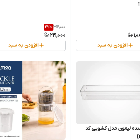
29
%
312,000
221,000
1,
افزودن به سبد
افزودن به سبد
نده لیمون مدل کشویی کد
D