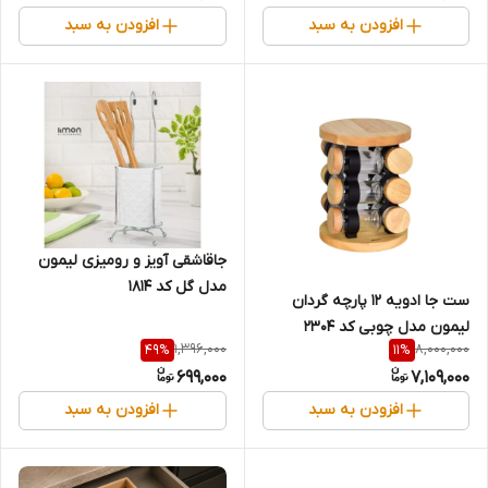
افزودن به سبد
افزودن به سبد
جاقاشقی آویز و رومیزی لیمون
مدل گل کد 1814
ست جا ادویه ۱۲ پارچه گردان
لیمون مدل چوبی کد 2304
1,396,000
8,000,000
49
%
11
%
699,000
7,109,000
افزودن به سبد
افزودن به سبد