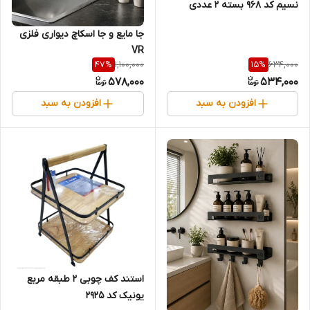
نسیم کد 968 بسته 2 عددی
جا مایع و جا اسکاچ دیواری فلزی
VR
1,100,000
634,000
47
%
15
%
578,000
534,000
افزودن به سبد
افزودن به سبد
استند کف چوبی 2 طبقه مربع
یونیک کد 2925