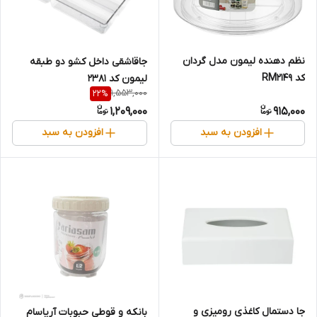
نظم دهنده لیمون مدل گردان
جاقاشقی داخل کشو دو طبقه
کد RM2149
لیمون کد 2381
1,553,000
22
%
1,209,000
915,000
افزودن به سبد
افزودن به سبد
جا دستمال کاغذی رومیزی و
بانکه و قوطی حبوبات آریاسام