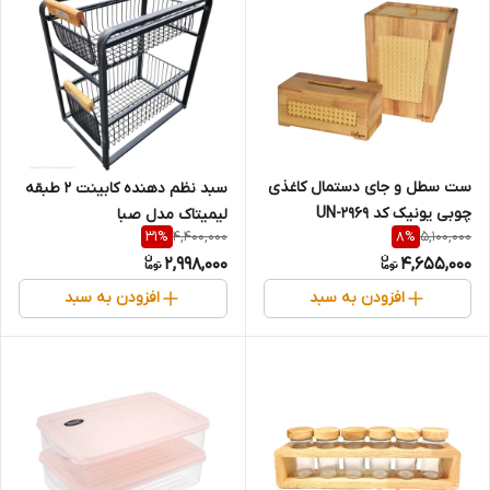
ست سطل و جای دستمال کاغذی
سبد نظم دهنده کابینت 2 طبقه
چوبی یونیک کد UN-2969
لیمیتاک مدل صبا
4,400,000
5,100,000
31
%
8
%
2,998,000
4,655,000
افزودن به سبد
افزودن به سبد