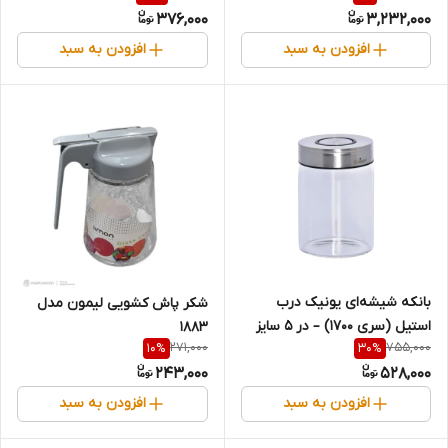
376,000
3,232,000
افزودن به سبد
افزودن به سبد
بانکه شیشه‌ای یونیک درب
شکر پاش کشویی لیمون مدل
استیل (سری ۱۷۰۰) – در ۵ سایز
1883
271,000
755,000
10
%
30
%
مختلف
243,000
528,000
افزودن به سبد
افزودن به سبد