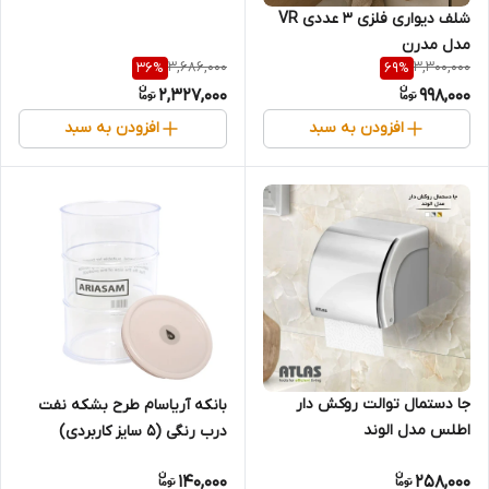
شلف دیواری فلزی ۳ عددی VR
مدل مدرن
3,686,000
3,300,000
36
%
69
%
2,327,000
998,000
افزودن به سبد
افزودن به سبد
جا دستمال توالت روکش دار
بانکه آریاسام طرح بشکه نفت
اطلس مدل الوند
درب رنگی (۵ سایز کاربردی)
140,000
258,000