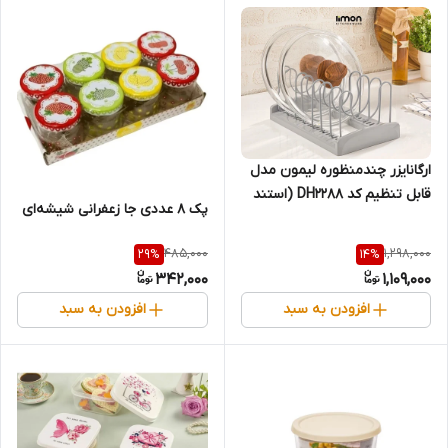
ارگانایزر چندمنظوره لیمون مدل
قابل تنظیم کد DH2288 (استند
پک ۸ عددی جا زعفرانی شیشه‌ای
نظم‌دهنده مدرن)
485,000
1,298,000
29
%
14
%
342,000
1,109,000
افزودن به سبد
افزودن به سبد