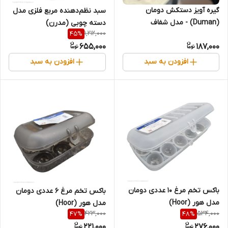
گیره آویز دستکش دومان
سبد نظم‌دهنده مربع فلزی مدل
(Duman) - مدل شفاف
دسته چوبی (مدرن)
1,212,000
45
%
655,000
187,000
افزودن به سبد
افزودن به سبد
باکس تخم مرغ ۱۰ عددی دومان
باکس تخم مرغ ۶ عددی دومان
مدل هور (Hoor)
مدل هور (Hoor)
423,000
534,000
47
%
48
%
221,000
276,000