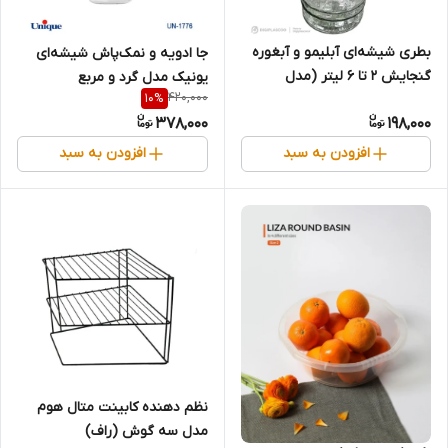
بطری شیشه‌ای آبلیمو و آبغوره
جا ادویه و نمک‌پاش شیشه‌ای
گنجایش 2 تا 6 لیتر (مدل
یونیک مدل گرد و مربع
420,000
10
%
خمره‌ای)
378,000
198,000
افزودن به سبد
افزودن به سبد
نظم دهنده کابینت متال هوم
مدل سه گوش (راف)