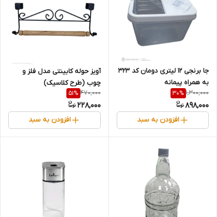
جا برنجی ۱۲ لیتری دومان کد ۳۲۳
آویز حوله کابینتی مدل فلز و
به همراه پیمانه
چوب (طرح کلاسیک)
470,000
1,300,000
51
%
30
%
228,000
898,000
افزودن به سبد
افزودن به سبد