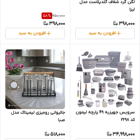
لگن گرد شفاف گلدپلاست مدل
لیزا
950,000
58
%
398,000
398,000
افزودن به سبد
افزودن به سبد
سرویس جهیزیه 49 پارچه لیمون
جالیوانی رومیزی لیمیتاک مدل
کد 2298
صبا
518,000
34,998,000