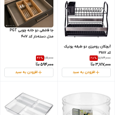
جا قاشقی دو خانه چوبی PGT
مدل دسته‌دار کد ۴۰۱۷
آبچکان رومیزی دو طبقه یونیک
کد 2987
1,111,000
5,174,000
46
%
28
%
594,000
3,717,000
افزودن به سبد
افزودن به سبد