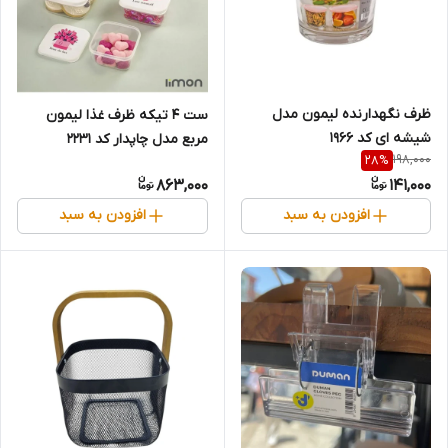
ظرف نگهدارنده لیمون مدل
ست 4 تیکه ظرف غذا لیمون
شیشه ای کد 1966
مربع مدل چاپدار کد 2231
198,000
28
%
863,000
141,000
افزودن به سبد
افزودن به سبد