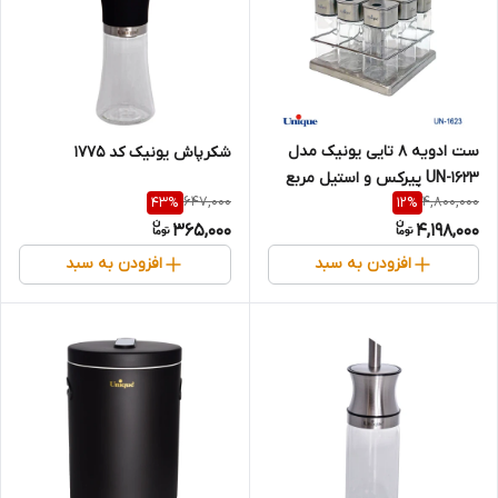
ست ادویه ۸ تایی یونیک مدل
شکرپاش یونیک کد 1775
UN-1623 پیرکس و استیل مربع
647,000
4,800,000
43
%
12
%
گردان
365,000
4,198,000
افزودن به سبد
افزودن به سبد