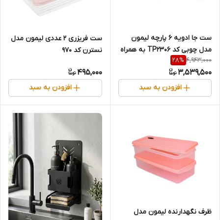
ست جا ادویه 6 پارچه لیمون
ست فریزری 2 عددی لیمون مدل
مدل چوبی کد TP2306 به همراه
نسترن کد 970
4,943,000
28
%
استند
495,000
3,539,500
افزودن به سبد
افزودن به سبد
ظرف نگهدارنده لیمون مدل