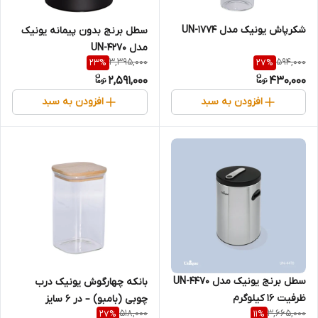
شکرپاش یونیک مدل UN-1774
سطل برنج بدون پیمانه یونیک
مدل UN-4270
3,395,000
594,000
23
%
27
%
2,591,000
430,000
افزودن به سبد
افزودن به سبد
سطل برنج یونیک مدل UN-4470
بانکه چهارگوش یونیک درب
ظرفیت ۱۶ کیلوگرم
چوبی (بامبو) – در ۶ سایز
518,000
3,665,000
27
%
11
%