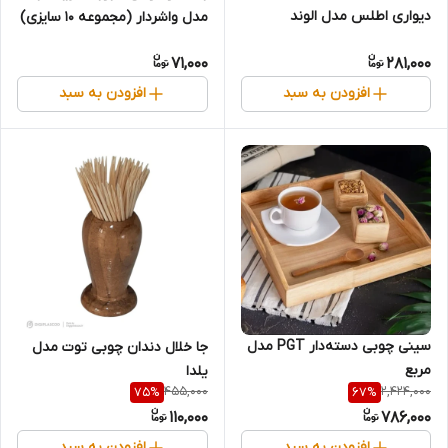
دیواری اطلس مدل الوند
مدل واشردار (مجموعه ۱۰ سایزی)
71,000
281,000
افزودن به سبد
افزودن به سبد
سینی چوبی دسته‌دار PGT مدل
جا خلال دندان چوبی توت مدل
مربع
یلدا
455,000
2,424,000
75
%
67
%
110,000
786,000
افزودن به سبد
افزودن به سبد