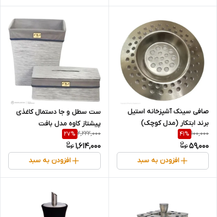
صافی سینک آشپزخانه استیل
ست سطل و جا دستمال کاغذی
برند ابتکار (مدل کوچک)
پیشتاز کاوه مدل بافت
2,222,000
100,000
27
%
41
%
1,614,000
59,000
افزودن به سبد
افزودن به سبد