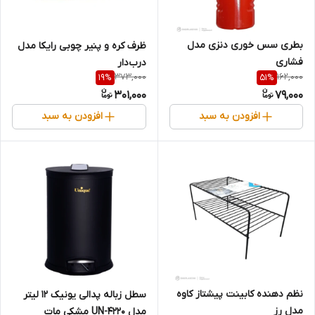
بطری سس خوری دنزی مدل
ظرف کره و پنیر چوبی رایکا مدل
فشاری
درب‌دار
373,000
162,000
19
%
51
%
301,000
79,000
افزودن به سبد
افزودن به سبد
نظم دهنده کابینت پیشتاز کاوه
سطل زباله پدالی یونیک ۱۲ لیتر
مدل رز
مدل UN-4220 مشکی مات