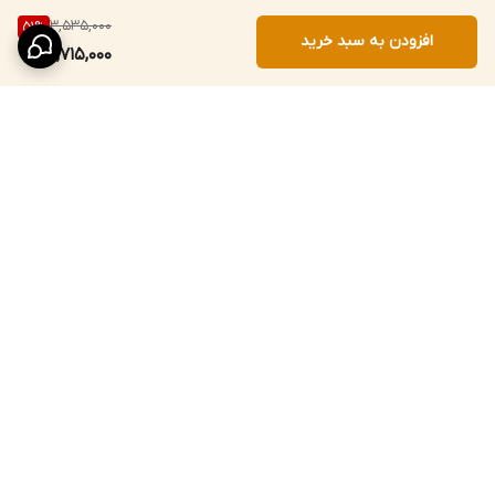
3,535,000
51
%
افزودن به سبد خرید
1,715,000
برگشت به بالا
خرید قسطی از ترب‌پی
تخفیف‌های واقعی و
صادقانه