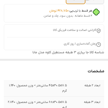
هر قسط با ترب‌پی:
۴۲۸٬۷۵۰
تومان
۴ قسط ماهانه. بدون سود، چک و ضامن.
گارانتی اصالت و سلامت فیزیکی کالا
زمان آماده‌سازی
1
روز کاری
شناسه کالا
جا پیازی ۳ طبقه مستطیل کاوه مدل مانا
مشخصات
ابعاد 2 طبقه
45x30.5x17.5 سانتی‌متر > وزن محصول: 1،940
گرم
ابعاد 3 طبقه
68x30.5x17.5 سانتی‌متر > وزن محصول: 2،740
گرم