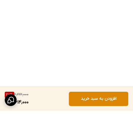
2,222,000
27
%
افزودن به سبد خرید
1,614,000