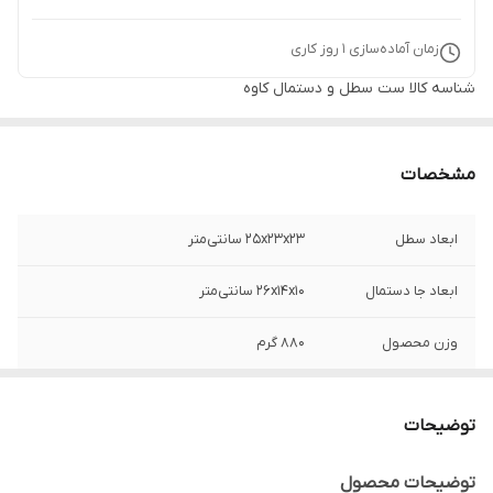
زمان آماده‌سازی
1
روز کاری
شناسه کالا
ست سطل و دستمال کاوه
مشخصات
ابعاد سطل
25x23x23 سانتی‌متر
ابعاد جا دستمال
26x14x10 سانتی‌متر
وزن محصول
880 گرم
جنس
مفتول محکم فلزی / پارچه
توضیحات
برند
پیشتاز کاوه - Pishtaz Kaveh (P.K)
توضیحات محصول