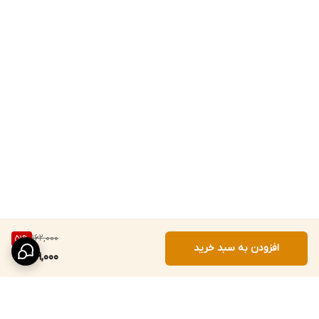
162,000
51
%
افزودن به سبد خرید
79,000