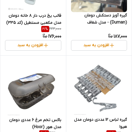
گیره آویز دستکش دومان
قالب یخ درب دار ۸ خانه دومان
(Duman) - مدل شفاف
مدل مکعبی مستطیل (کد ۳۳۵)
223,000
21
%
176,000
187,000
افزودن به سبد
افزودن به سبد
گیره لباس ۱۲ عددی دومان مدل
باکس تخم مرغ ۶ عددی دومان
هیوا
مدل هور (Hoor)