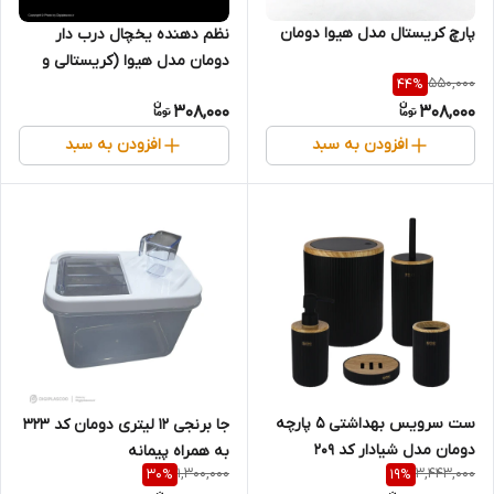
پارچ کریستال مدل هیوا دومان
نظم دهنده یخچال درب دار
دومان مدل هیوا (کریستالی و
550,000
44
%
شفاف)
308,000
308,000
افزودن به سبد
افزودن به سبد
ست سرویس بهداشتی 5 پارچه
جا برنجی ۱۲ لیتری دومان کد ۳۲۳
دومان مدل شیادار کد 209
به همراه پیمانه
1,300,000
3,443,000
30
%
19
%