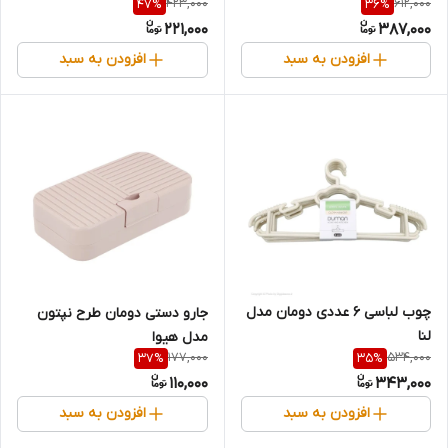
423,000
612,000
47
%
36
%
221,000
387,000
افزودن به سبد
افزودن به سبد
چوب لباسی ۶ عددی دومان مدل
جارو دستی دومان طرح نپتون
لنا
مدل هیوا
177,000
534,000
37
%
35
%
110,000
343,000
افزودن به سبد
افزودن به سبد