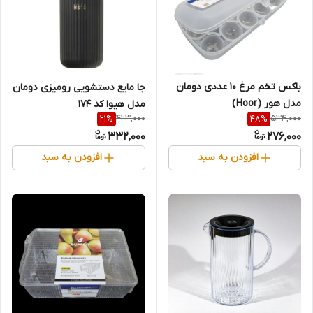
باکس تخم مرغ ۱۰ عددی دومان
جا مایع دستشویی رومیزی دومان
مدل هور (Hoor)
مدل هیوا کد ۱۷۴
423,000
534,000
21
%
48
%
332,000
276,000
افزودن به سبد
افزودن به سبد