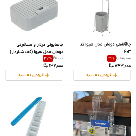
جاقاشقی دومان مدل هیوا کد
جاصابونی دردار و مسافرتی
403
دومان مدل هیوا (کف شیاردار)
211,000
1,085,000
37
%
31
%
132,000
743,000
افزودن به سبد
افزودن به سبد