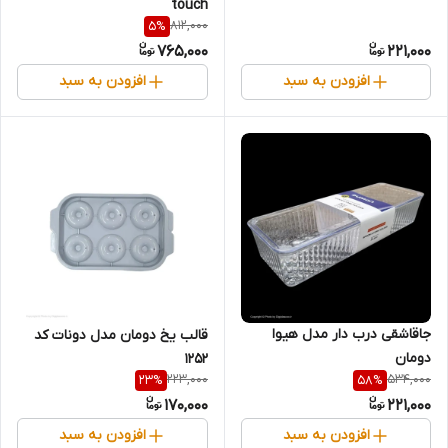
touch
812,000
5
%
765,000
221,000
افزودن به سبد
افزودن به سبد
جاقاشقی درب دار مدل هیوا
قالب یخ دومان مدل دونات کد
دومان
1252
223,000
534,000
23
%
58
%
170,000
221,000
افزودن به سبد
افزودن به سبد