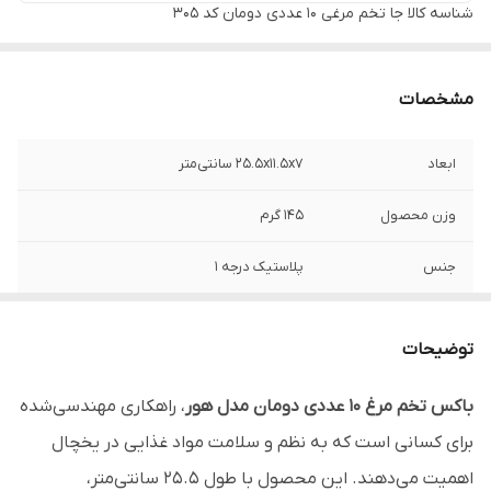
شناسه کالا
جا تخم مرغی ۱۰ عددی دومان کد ۳۰۵
مشخصات
ابعاد
25.5x11.5x7 سانتی‌متر
وزن محصول
145 گرم
جنس
پلاستیک درجه 1
برند
دومان - Duman
توضیحات
تعداد محفظه
10
باکس تخم مرغ ۱۰ عددی دومان مدل هور
، راهکاری مهندسی‌شده
قابل استفاده
منازل، جهیزیه
برای کسانی است که به نظم و سلامت مواد غذایی در یخچال
مناسب
نگهداری تخم‌مرغ
اهمیت می‌دهند. این محصول با طول ۲۵.۵ سانتی‌متر،