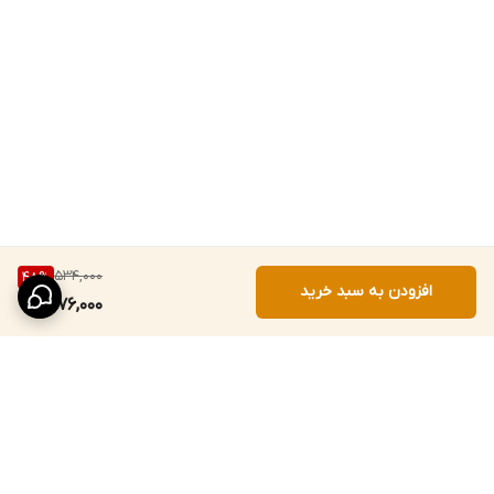
534,000
48
%
افزودن به سبد خرید
276,000