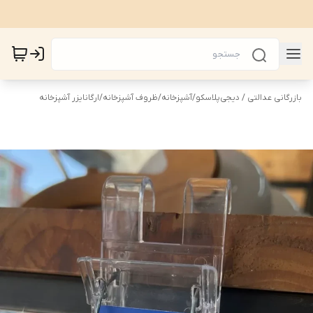
بازرگانی عدالتی / دیجی‌پلاسکو
/
آشپزخانه
/
ظروف آشپزخانه
/
ارگانایزر آشپزخانه