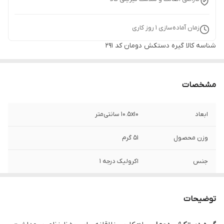
زمان آماده‌سازی
1
روز کاری
شناسه کالا
گیره دستکش دومان کد ۲۹۱
مشخصات
ابعاد
10.5x10 سانتی‌متر
وزن محصول
51 گرم
جنس
اکرولیک درجه 1
برند
دومان - Duman
توضیحات
قابل استفاده
منازل، جهیزیه، ادارات، شرکت‌ها، سازمان‌ها،
ارگانها و ...