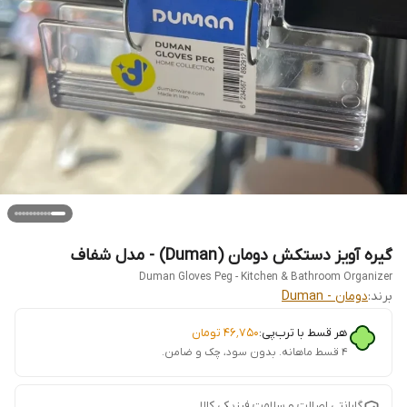
گیره آویز دستکش دومان (Duman) - مدل شفاف
Duman Gloves Peg - Kitchen & Bathroom Organizer
برند:
دومان - Duman
هر قسط با ترب‌پی:
۴۶٬۷۵۰
تومان
۴ قسط ماهانه. بدون سود، چک و ضامن.
گارانتی اصالت و سلامت فیزیکی کالا