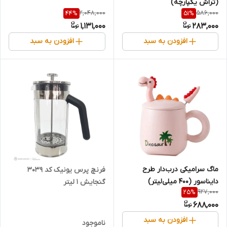
(تراش یکپارچه)
2,048,000
586,000
44
%
51
%
1,131,000
283,000
افزودن به سبد
افزودن به سبد
ماگ سرامیکی درب‌دار طرح
فرنچ پرس یونیک کد ۳۰۳۹
دایناسور (۴۰۰ میلی‌لیتر)
گنجایش 1 لیتر
927,000
25
%
688,000
افزودن به سبد
ناموجود