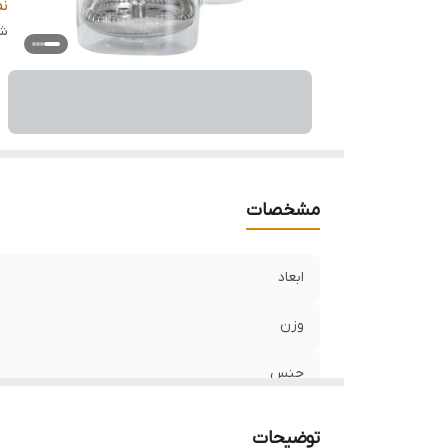
گ
ن
قا
شن
اس
م
مشخصات
ابعاد
وزن
جنس
برند
توضیحات