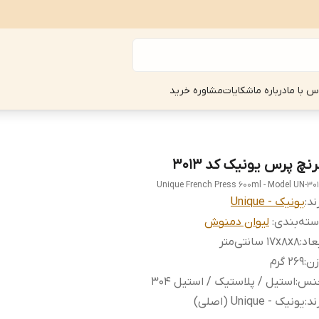
س با ما
درباره ما
شکایات
مشاوره خرید
نچ پرس یونیک کد 3013
Unique French Press 600ml - Model UN-30
ند:
یونیک - Unique
ته‌بندی
:
لیوان دمنوش
عاد
:
17x8x8 سانتی‌متر
زن
:
۲۶۹ گرم
نس
:
استیل / پلاستیک / استیل 304
ند
:
یونیک - Unique (اصلی)