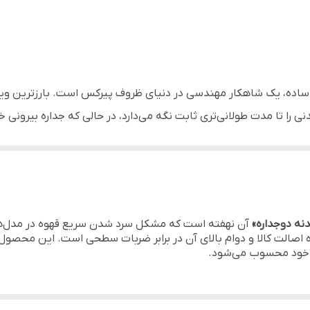
یونیک - Unique (اصلی)
350 میلی‌لیتر
میز صبحانه، محیط‌های اداری (به دلیل حفظ دمای بالا) و به عنوان 
را تا مدت طولانی‌تری ثابت نگه می‌دارد، در حالی که جداره بیرونی 
تهیه قهوه فرانسه غلیظ، دم‌آوری دمنوش‌های گیاهی تک‌نفره و فوم‌گ
 در برابر شوک حرارتی بسیار مقاوم است. با گنجایش
۳۵۰ میلی‌لیتر
،
عم واقعی است. فیلتر و پیستون تمام استیل آن نیز با دقت میکرومتر
نه دوجداره»
آن نهفته است که مشکل سرد شدن سریع قهوه در مدل‌های 
نی و جلوگیری از داغ شدن بدنه بیرونی.
ی خود محسوب می‌شود.
برابر حرارت بالا و تغییر ناگهانی دما.
الا و قابلیت تفکیک کامل ذرات.