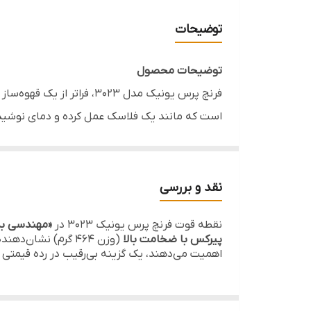
برند
توضیحات
گنجایش
توضیحات محصول
قابل استفاده
فرنچ پرس یونیک مدل ۳۰۲۳، فراتر از یک قهوه‌ساز ساده، یک شاهکار مهندسی در دنیای ظروف پیرکس است. بارزترین ویژگی این مدل،
است که مانند یک فلاسک عمل کرده و دمای نوشیدنی 
مناسب
شیشه بوروسیلیکات (پیرکس اصلی)
ساخته شده که
شخصی و تهیه یک فنجان قهوه یا دمنوش با عطر و ط
زلالی به شما هدیه می‌دهد.
نقد و بررسی
نقطه قوت فرنچ پرس یونیک ۳۰۲۳ در
«مهندسی بد
خصوصیات محصول
پیرکس با ضخامت بالا
(وزن ۴۶۴ گرم) نشان‌دهنده اصالت کالا و دوام بالای آن در برابر ضربات سطحی است. این محصول برای کسانی که به
بدنه دوجداره هوشمند:
حفظ دمای داخلی نوشید
اهمیت می‌دهند، یک گزینه بی‌رقیب در رده قیمت
شیشه بوروسیلیکات (پیرکس):
مقاومت کامل در 
فیلتر استیل ۳۰۴:
ضد زنگ، با طول عمر بسیار ب