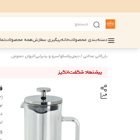
دسته‌بندی محصولات
خانه
پیگیری سفارش
همه محصولات
تما
بازرگانی عدالتی / دیجی‌پلاسکو
/
سرو و پذیرایی
/
لیوان دمنوش
فر
3)
بر
دس
اب
و