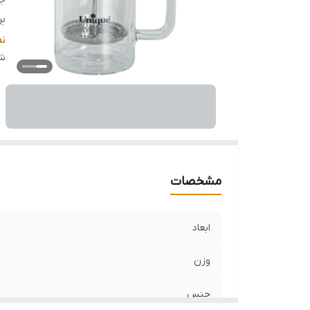
ج
بر
گ
ن
قا
شن
اس
م
مشخصات
ابعاد
وزن
جنس