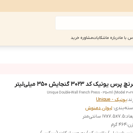
س با ما
درباره ما
شکایات
مشاوره خرید
نچ پرس یونیک کد ۳۰۲۳ گنجایش ۳۵۰ میلی‌لیتر
Unique Double-Wall French Press - 350ml (Model 302
ند:
یونیک - Unique
ته‌بندی
:
لیوان دمنوش
عاد
:
17x7.5x7.5 سانتی‌متر
زن
:
۴۶۴ گرم