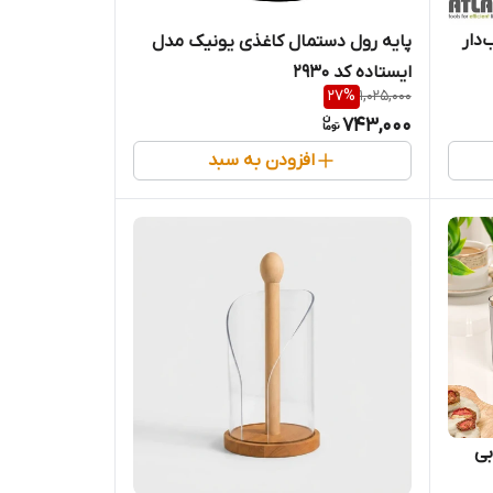
دار
پایه رول دستمال کاغذی یونیک مدل
ایستاده کد 2930
27
%
1,025,000
743,000
افزودن به سبد
بی