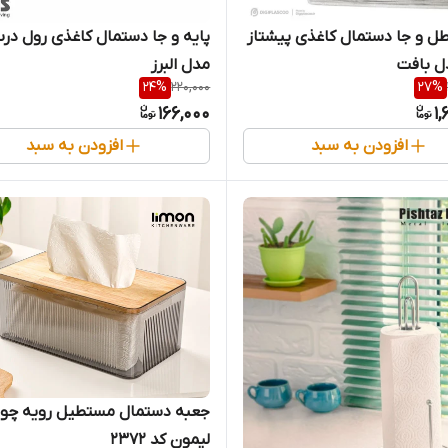
 و جا دستمال کاغذی پیشتاز
پایه و جا دستمال کاغذی رول درب‌
ل بافت
مدل البرز
24
%
220,000
27
%
166,000
1,
افزودن به سبد
افزودن به سبد
جعبه دستمال مستطیل رویه چو
لیمون کد 2372