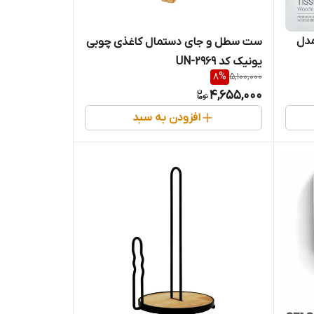
مدل
ست سطل و جای دستمال کاغذی چوبی
یونیک کد UN-2969
8
%
5,100,000
4,655,000
افزودن به سبد