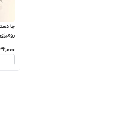
جا دستم
رومیزی
32,000