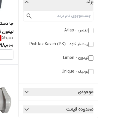
برند
جا دستم
اطلس - Atlas
لیمون کد 0
%
560,000
پیشتاز کاوه - Pishtaz Kaveh (P.K)
98,000
لیمون - Limon
یونیک - Unique
موجودی
محدوده قیمت