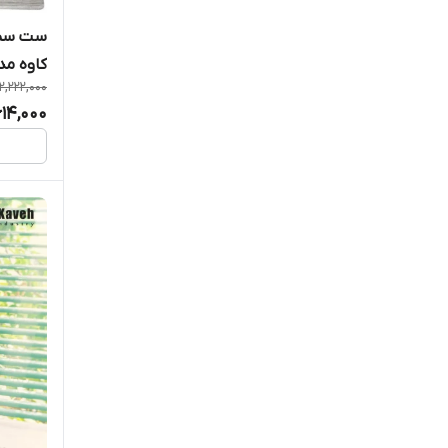
ست سطل
کاوه مد
2,222,000
614,000