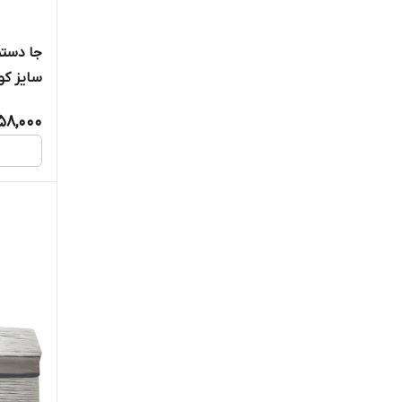
جا دست
سایز کو
58,000