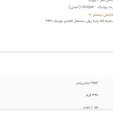
نس
:
فلز / چوب
ند
:
یونیک - Unique (اصلی)
وه قرارگیری و نصب
:
ایستاده رومیزی
مایش بیشتر
اسه کالا
بل استفاده
:
پایه رول دستمال کاغذی یونیک ۲۹۳۰
منازل، جهیزیه، ادارات، شرکت‌ها، کافه‌ها و ...
ناسب
:
دستمال کاغذی رول بزرگ
29x16 سانتی‌متر
397 گرم
فلز / چوب