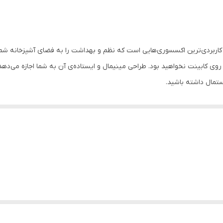
یونیک - Unique (اصلی)
ایستاده رومیزی
ستمال کاغذی ایستاده یونیک کد ۲۹۳۰، یکی از کاربردی‌ترین اکسسوری‌هایی است که نظم و بهداشت را به فض
منازل، جهیزیه، ادارات، شرکت‌ها، کافه‌ها و ...
کابینت نخواهید بود. طراحی مینیمال و ایستاده‌ی آن به شما اجازه می‌دهد تا
دستمال داشته باشید.
دستمال کاغذی رول بزرگ
ت، از خیس شدن و جذب آلودگی‌ها جلوگیری می‌کند.
ی در هر نقطه از آشپزخانه یا میز پذیرایی قرار می‌گیرد.
نگام کشیدن دستمال، استند به راحتی واژگون نمی‌شود.