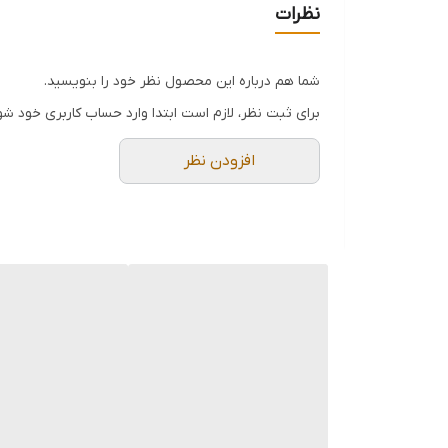
▪️
جنس بدنه:
فلز لعابکاری شده ضد زنگ
نظرات
▪️
ابعاد:
29x16 سانتی‌متر
▪️
وزن:
397 گرم
شما هم درباره این محصول نظر خود را بنویسید.
برای ثبت نظر، لازم است ابتدا وارد حساب کاربری خود شو
افزودن نظر