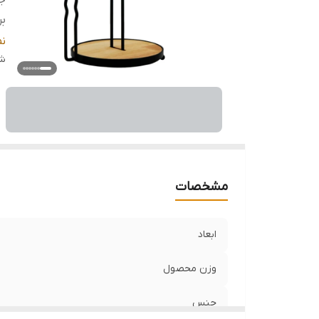
ج
بر
نح
ن
شن
قا
م
مشخصات
ابعاد
وزن محصول
جنس