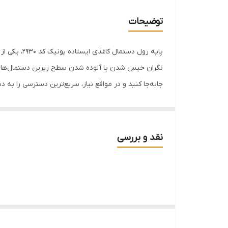
برند
توضیحات
نحوه قرارگیری و نصب
پایه رول د
قابل استفاده
نگران خیس شدن یا آلوده شدن سطح زیرین دستمال‌ها روی 
جابه‌جا کنید و در مواقع نیاز، سریع‌ترین دسترسی را به 
مناسب
مزایای کلیدی:
✅
حفظ بهداشت دستمال:
با ایجاد فاصله از سطح کابین
✅
طراحی ایستاده و قابل حمل:
بدون نیاز به نصب، به راحت
نقد و بررسی
✅
تعادل مناسب:
طراحی کفی پایه به گونه‌ای است که ه
خصوصیات محصول:
▪️
برند:
یونیک (Unique)
▪️
کد محصول:
2930