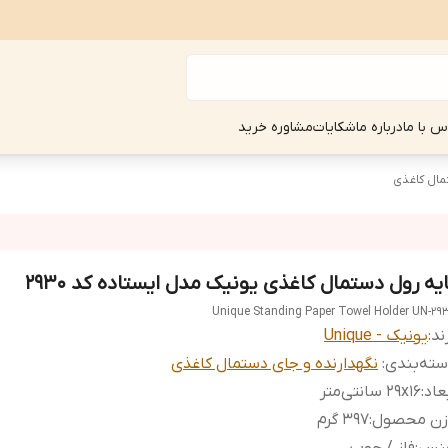
س با ما
درباره ما
شکایات
مشاوره خرید
مال کاغذی
ایه رول دستمال کاغذی یونیک مدل ایستاده کد 2930
Unique Standing Paper Towel Holder UN-29
ند:
یونیک - Unique
ته‌بندی
:
نگهدارنده و جای دستمال کاغذی
عاد
:
29x16 سانتی‌متر
زن محصول
:
397 گرم