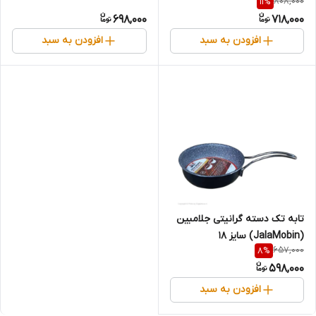
808,000
11
%
698,000
718,000
افزودن به سبد
افزودن به سبد
تابه تک دسته گرانیتی جلامبین
(JalaMobin) سایز 18
657,000
8
%
598,000
افزودن به سبد