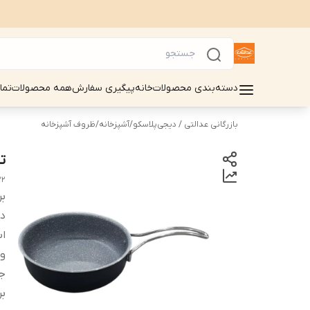
دسته‌بندی محصولات
خانه
پیگیری سفارش
همه محصولات
تما
بازرگانی عدالتی / دیجی‌پلاسکو
/
آشپزخانه
/
ظروف آشپزخانه
ت
22
بر
دس
اب
و
ج
بر