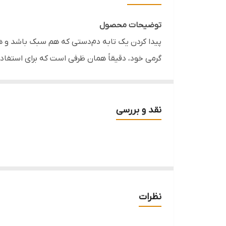
سایز اسمی
توضیحات محصول
قابل استفاده
پیدا کردن یک تابه دم‌دستی که هم سبک باشد و 
گرمی خود، دقیقاً همان ظرفی است که برای استفاده‌
مناسب
سرخ کردن، روغن و مواد غذایی به بیرون نپاشد و ا
خانواده، این تابه انتخابی اقتصادی و ماندگار خواه
نقد و بررسی
مزایا:
وزن بسیار سبک و جلوگیری از خستگی دست در 
پوشش داخلی نچسب با قابلیت شستشوی سری
دیواره‌های بلند برای جلوگیری از پاشش روغن ر
نظرات
دسته فلزی محکم و پرچ شده به بدنه برای ایم
ابعاد بسیار کاربردی برای پخت‌وپزهای روزانه و 