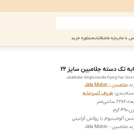
س با ما
درباره ما
شکایات
مشاوره خرید
ابه تک دسته جلامبین سایز 22
JalaMobin Single Handle Frying Pan Size 
ند:
جلامبین - Jala Mobin
ته‌بندی
:
ظروف آشپزخانه
عاد
:
22x6 سانتی‌متر
زن
:
490 گرم
نس
:
آلومینیوم با روکش گرانیتی
ند
:
جلامبین - Jala Mobin