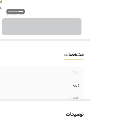
س
ن
قا
شن
اس
م
مشخصات
ابعاد
وزن
جنس
برند
توضیحات