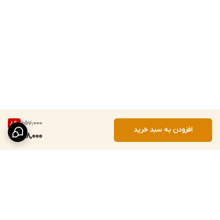
657,000
8
%
افزودن به سبد خرید
598,000