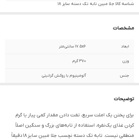
شناسه کالا
جلا مبین تابه تک دسته سایز ۱۸
مشخصات
ابعاد
17.5x6 سانتی‌متر
وزن
۳۷۰ گرم
جنس
آلومینیوم با روکش گرانیتی
برند
جلامبین - Jala Mobin
توضیحات
سایز
18
برای پختن یک املت سریع، تفت دادن مقدار کمی پیاز یا گرم
قابل استفاده
منازل، جهیزیه، قهوه‌خانه‌ها، مطبخ‌ها و ...
کردن غذای یک‌نفره، استفاده از تابه‌های بزرگ و سنگین اصلاً
مناسب
انواع پخت و پز از جمله درست کردن نیمرو،
منطقی نیست. تابه تک دسته نچسب جلا مبین سایز 18 دقیقاً