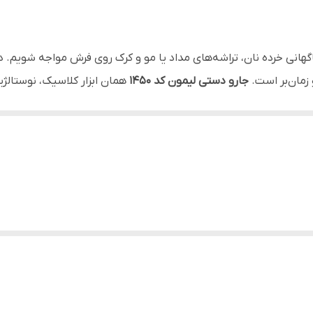
روی انواع فرش، موکت، قالیچه، مبل، تخت‌خواب و حتی صندلی‌های خ
جمع‌آوری سریع و روزمره ریزترین ذرات، مو، کرک، خرده نان و آشغال‌
گهانی خرده نان، تراشه‌های مداد یا مو و کرک روی فرش مواجه شویم. 
سنگین.
زمان‌بر است.
جارو دستی لیمون کد 1450
همان ابزار کلاسیک، نوستالژی
افت‌های سریع و دم‌دستی خانه شما تبدیل می‌شود. این محصول به دل
.
راق و بسیار مقاوم (بدون بو و مواد سمی) ساخته شده است که در براب
ست که به لطف ضخامت و آرایش مهندسی‌شده پرزها، با کمترین فشار 
ند و تمام ذرات ریز، مو و کرک‌های چسبیده به الیاف پارچه را به طور کامل جم
یه و شستشوی آن را در چند ثانیه ممکن می‌سازد. وزن بسیار سبک و ا
الاترین کیفیت ساخت، طول عمر بالای قطعات متحرک و استفاده از مواد