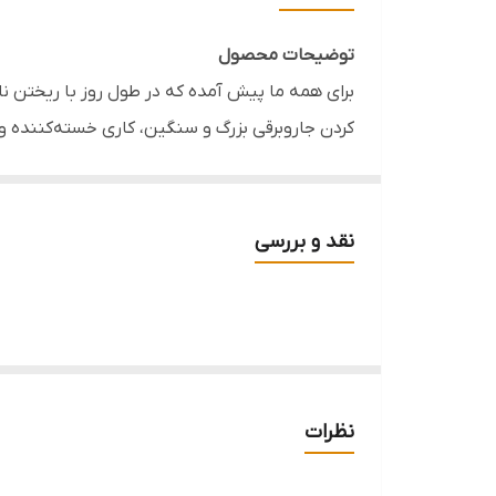
قابل استفاده
توضیحات محصول
مناسب
برای همه ما پیش آمده که در طول روز با ریختن نا
کردن جاروبرقی بزرگ و سنگین، کاری خسته‌کننده و 
کیفیت ساخت بی‌نظیر برند لیمون، به پای ثابت نظ
لیست خرید لوازم پلاستیکی جهیزیه به شمار می‌رود
بدنه این جارو نپتون دستی از پلاستیک درجه یک، ب
نقد و بررسی
مدل مجهز به برس‌های غلتکی باکیفیت و متراکم ا
برس‌ها به صورت ۳۶۰ درجه می‌چرخ
جارو به راحتی و با یک کلیک ساده باز شده و تخل
کمی را در کابینت یا کشوهای آشپزخانه اشغال کند.
نظرات
خصوصیات محصول
برند نام‌آشنای لیمون (کد 1450):
تضمین‌کننده ب