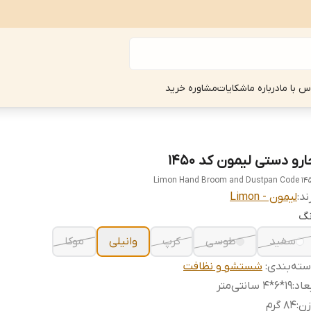
س با ما
درباره ما
شکایات
مشاوره خرید
رو دستی لیمون کد 1450
Limon Hand Broom and Dustpan Code 14
ند:
لیمون - Limon
نگ
سفید
طوسی
کرپ
وانیلی
موکا
ته‌بندی
:
شستشو و نظافت
عاد
:
۱۹*۶*۴ سانتی‌متر
زن
:
۸۴ گرم