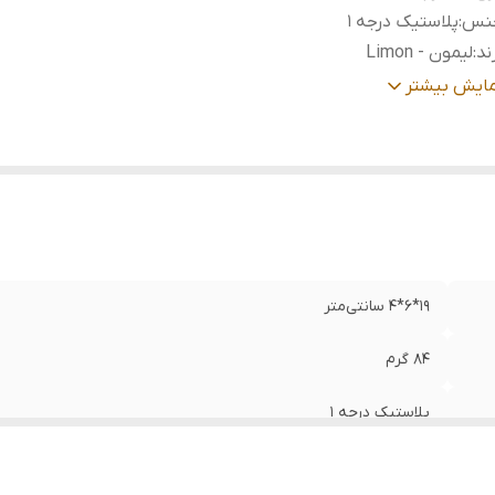
نس
:
پلاستیک درجه 1
ند
:
لیمون - Limon
بل
روی انواع فرش، موکت، قالیچه، مبل، تخت‌خواب و حتی صن
مایش بیشتر
تفاده
:
خودرو.
ناسب
:
جمع‌آوری سریع و روزمره ریزترین ذرات، مو، کرک، خرده نان و آش
کوچک بدون نیاز به روشن کردن جاروبرقی‌های سنگین.
۱۹*۶*۴ سانتی‌متر
۸۴ گرم
پلاستیک درجه 1
لیمون - Limon