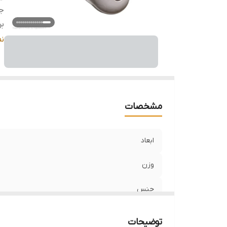
ج
بر
قا
ن
اس
م
مشخصات
ابعاد
وزن
جنس
برند
توضیحات