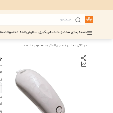
دسته‌بندی محصولات
خانه
پیگیری سفارش
همه محصولات
تما
بازرگانی عدالتی / دیجی‌پلاسکو
/
شستشو و نظافت
جا
50
بر
ر
دس
اب
و