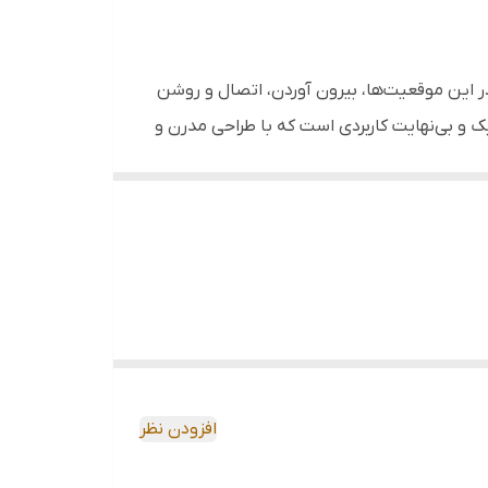
ودرو.
های کوچک بدون نیاز به روشن کردن جاروبرقی‌های
در این موقعیت‌ها، بیرون آوردن، اتصال و روشن
ک و بی‌نهایت کاربردی است که با طراحی مدرن و
یل کارایی بالا و ظاهر شیک، یک آیتم ضروری در
ر ضربه و فشار دست کاملاً استقامت دارد. این
دست روی فرش یا مبل به حرکت درمی‌آیند؛
ع‌آوری کرده و به مخزن داخلی هدایت می‌کنند. مخزن این
بعاد جمع‌وجور آن باعث می‌شود که فضای بسیار
افزودن نظر
 اولیه کاملاً بهداشتی.