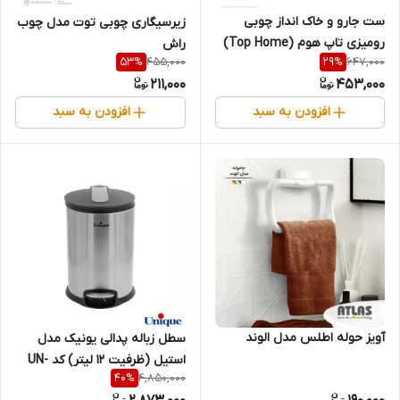
ست جارو و خاک انداز چوبی
زیرسیگاری چوبی توت مدل چوب
رومیزی تاپ هوم (Top Home)
راش
455,000
647,000
53
%
29
%
مدل مینی
211,000
453,000
افزودن به سبد
افزودن به سبد
آویز حوله اطلس مدل الوند
سطل زباله پدالی یونیک مدل
استیل (ظرفیت ۱۲ لیتر) کد UN-
4,850,000
40
%
4420