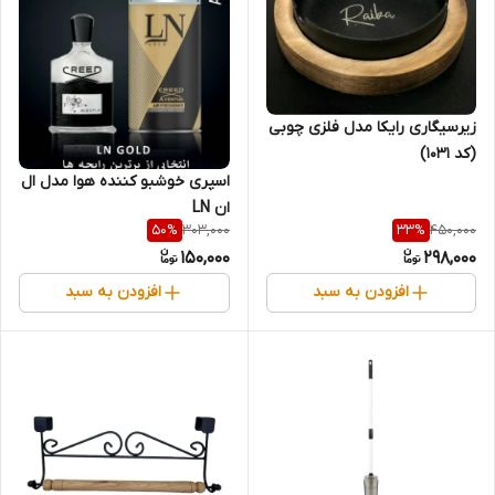
زیرسیگاری رایکا مدل فلزی چوبی
(کد 1031)
اسپری خوشبو کننده هوا مدل ال
ان LN
303,000
450,000
50
%
33
%
150,000
298,000
افزودن به سبد
افزودن به سبد