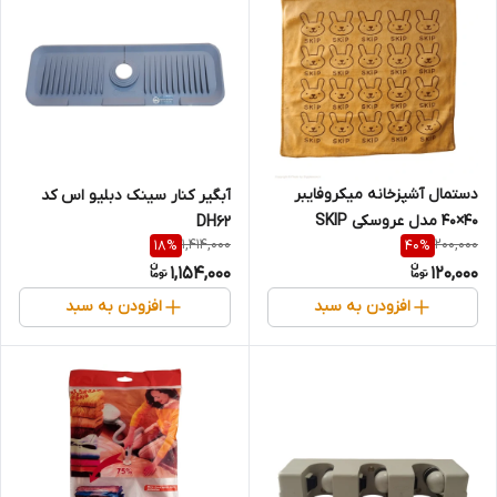
دستمال آشپزخانه میکروفایبر
آبگیر کنار سینک دبلیو اس کد
۴۰×۴۰ مدل عروسکی SKIP
DH62
1,414,000
200,000
18
%
40
%
(حوله‌ای)
1,154,000
120,000
افزودن به سبد
افزودن به سبد