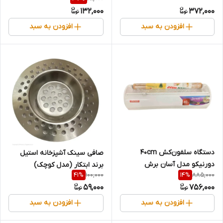
132,000
372,000
افزودن به سبد
افزودن به سبد
دستگاه سلفون‌کش ۴۰cm
صافی سینک آشپزخانه استیل
دورنیکو مدل آسان برش
برند ابتکار (مدل کوچک)
100,000
885,000
41
%
14
%
59,000
756,000
افزودن به سبد
افزودن به سبد