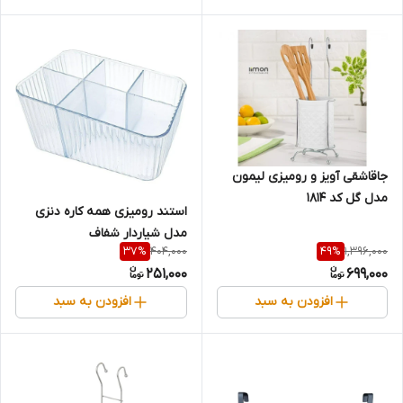
جاقاشقی آویز و رومیزی لیمون
مدل گل کد 1814
استند رومیزی همه کاره دنزی
مدل شیاردار شفاف
404,000
1,396,000
37
%
49
%
251,000
699,000
افزودن به سبد
افزودن به سبد