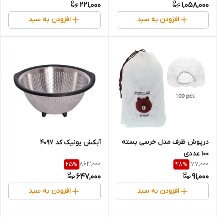
221,000
1,058,000
افزودن به سبد
افزودن به سبد
درپوش ظرف مدل خرسی بسته
آبکش یونیک کد 4097
100 عددی
863,000
177,000
25
%
48
%
647,000
91,000
افزودن به سبد
افزودن به سبد