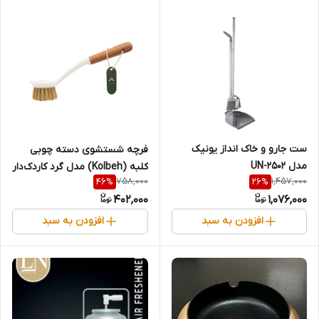
ست جارو و خاک انداز یونیک
فرچه شستشوی دسته چوبی
مدل UN-2502
کلبه (Kolbeh) مدل گرد کاردک‌دار
758,000
1,457,000
46
%
26
%
402,000
1,076,000
افزودن به سبد
افزودن به سبد