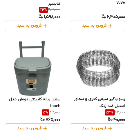
7075
هایسپر
2,121,000
24
%
1,598,000
6,305,000
افزودن به سبد
افزودن به سبد
رسوب‌گیر سیمی کتری و سماور
سطل زباله کابینتی دومان مدل
استیل ضد زنگ
touch
812,000
86,000
5
%
53
%
765,000
40,000
افزودن به سبد
افزودن به سبد