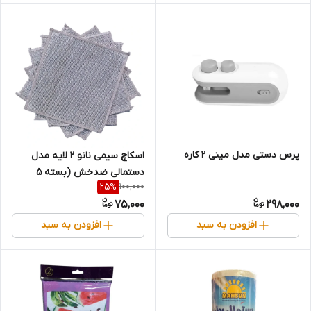
پرس دستی مدل مینی 2 کاره
اسکاچ سیمی نانو 2 لایه مدل
دستمالی ضدخش (بسته ۵
100,000
25
%
عددی)
75,000
298,000
افزودن به سبد
افزودن به سبد