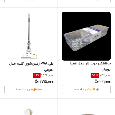
جاقاشقی درب دار مدل هیوا
طی PVA زمین‌شوی کلبه مدل
دومان
اهرمی
2,424,000
534,000
29
%
58
%
1,715,000
221,000
افزودن به سبد
افزودن به سبد