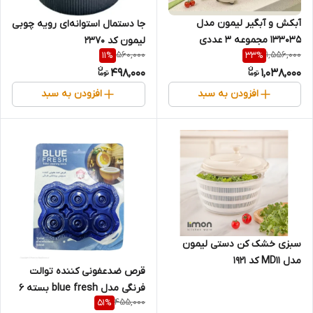
آبکش و آبگیر لیمون مدل
جا دستمال استوانه‌ای رویه چوبی
133035 مجموعه 3 عددی
لیمون کد 2370
560,000
1,556,000
11
%
33
%
498,000
1,038,000
افزودن به سبد
افزودن به سبد
سبزی خشک کن دستی لیمون
مدل MD11 کد 1921
قرص ضدعفونی کننده توالت
فرنگی مدل blue fresh بسته 6
455,000
51
%
عددی