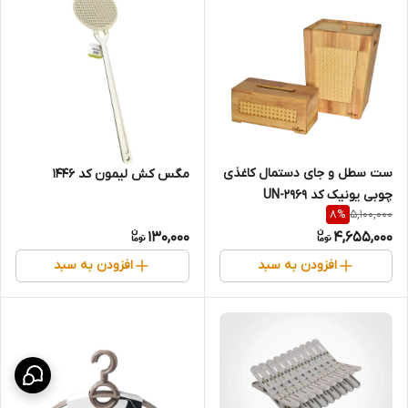
ست سطل و جای دستمال کاغذی
مگس کش لیمون کد 1446
چوبی یونیک کد UN-2969
5,100,000
8
%
130,000
4,655,000
افزودن به سبد
افزودن به سبد