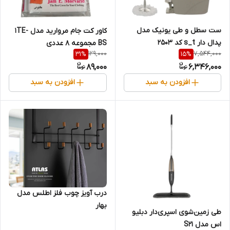
ست سطل و طی یونیک مدل
کاور کت جام مروارید مدل 1TE-
پدال دار s_t کد 2503
BS مجموعه 8 عددی
129,000
7,544,000
31
%
15
%
89,000
6,346,000
افزودن به سبد
افزودن به سبد
درب آویز چوب فلز اطلس مدل
بهار
طی زمین‌شوی اسپری‌دار دبلیو
اس مدل S21