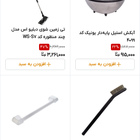
تی زمین شوی دبلیو اس مدل
آبکش استیل پایه‌دار یونیک کد
چند منظوره کد WS-S7
4099
6,262,000
1,187,000
47
%
22
%
3,261,000
915,000
افزودن به سبد
افزودن به سبد