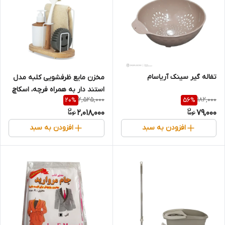
تفاله گیر سینک آریاسام
مخزن مایع ظرفشویی کلبه مدل
استند دار به همراه فرچه، اسکاچ
2,525,000
182,000
20
%
56
%
و دستمال نظافت
2,018,000
79,000
افزودن به سبد
افزودن به سبد