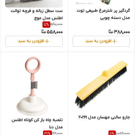
گردگیر پر شترمرغ طبیعی توت
ست سطل زباله و فرچه توالت
مدل دسته چوبی
اطلس مدل موج
590,000
5
%
558,000
388,000
افزودن به سبد
افزودن به سبد
جارو سالنی مهسان مدل 20199
تلمبه چاه باز کن کوتاه اطلس
مدل دنا
122,000
1,082,000
31
%
11
%