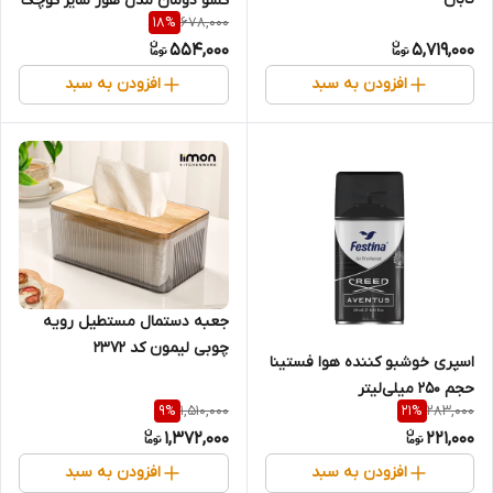
کشو دومان مدل هور سایز کوچک
678,000
18
%
554,000
5,719,000
افزودن به سبد
افزودن به سبد
جعبه دستمال مستطیل رویه
چوبی لیمون کد 2372
اسپری خوشبو کننده هوا فستینا
حجم ۲۵۰ میلی‌لیتر
1,510,000
283,000
9
%
21
%
1,372,000
221,000
افزودن به سبد
افزودن به سبد