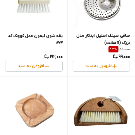
صافی سینک استیل ابتکار مدل
یقه شوی لیمون مدل کوچک کد
بزرگ (11 سانت)
1424
182,000
45
%
192,000
99,000
افزودن به سبد
افزودن به سبد