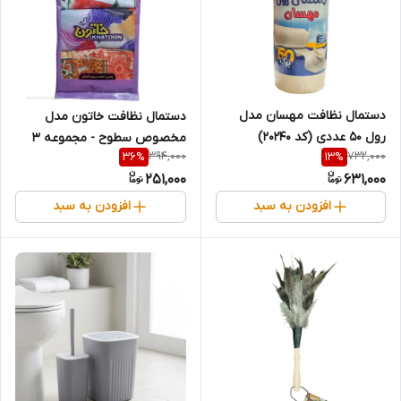
دستمال نظافت مهسان مدل
دستمال نظافت خاتون مدل
رول ۵۰ عددی (کد ۲۰۲۴۰)
مخصوص سطوح - مجموعه ۳
394,000
732,000
36
%
13
%
عددی
251,000
631,000
افزودن به سبد
افزودن به سبد