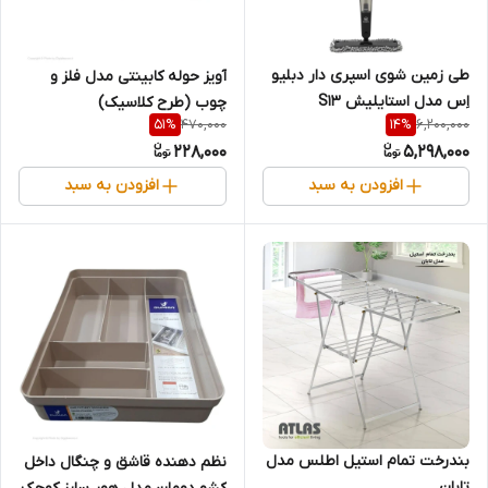
طی زمین شوی اسپری دار دبلیو
آویز حوله کابینتی مدل فلز و
اِس مدل استایلیش S13
چوب (طرح کلاسیک)
470,000
6,200,000
51
%
14
%
228,000
5,298,000
افزودن به سبد
افزودن به سبد
بندرخت تمام استیل اطلس مدل
نظم دهنده قاشق و چنگال داخل
تابان