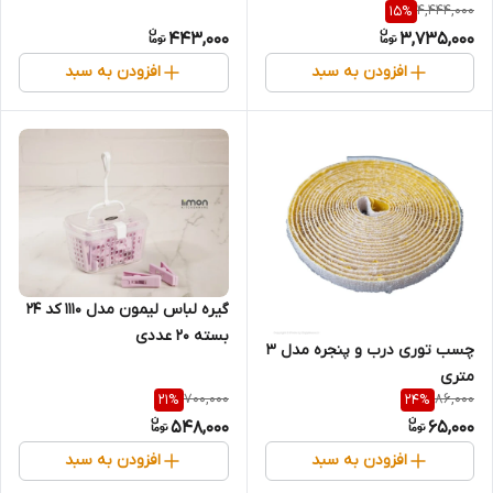
4,444,000
15
%
443,000
3,735,000
افزودن به سبد
افزودن به سبد
گیره لباس لیمون مدل 1110 کد 24
بسته 20 عددی
چسب توری درب و پنجره مدل ۳
متری
700,000
86,000
21
%
24
%
548,000
65,000
افزودن به سبد
افزودن به سبد