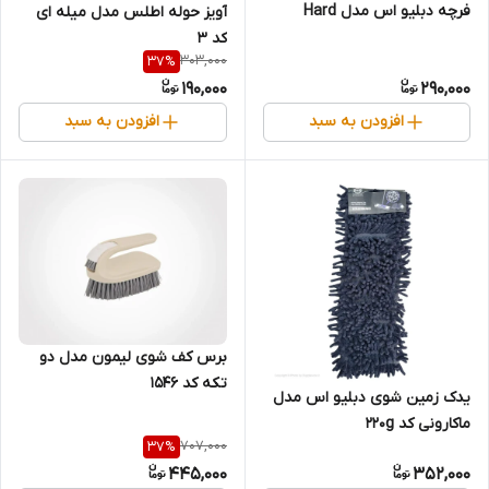
فرچه دبلیو اس مدل Hard
آویز حوله اطلس مدل میله ای
کد 3
303,000
37
%
190,000
290,000
افزودن به سبد
افزودن به سبد
برس کف شوی لیمون مدل دو
تکه کد ۱۵۴۶
یدک زمین شوی دبلیو اس مدل
ماکارونی کد 220g
707,000
37
%
445,000
352,000