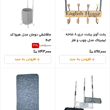
رخت آویز پشت دری ۸ شاخه
جاقاشقی دومان مدل هیوا کد
لیمیتاک مدل چوب و فلز
403
1,085,000
31
%
743,000
897,000
افزودن به سبد
افزودن به سبد