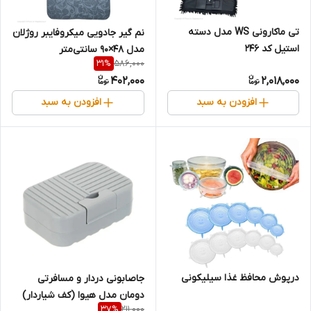
تی ماکارونی WS مدل دسته
نم گیر جادویی میکروفایبر روژلان
استیل کد 246
مدل ۴۸×۹۰ سانتی‌متر
586,000
31
%
402,000
2,018,000
افزودن به سبد
افزودن به سبد
درپوش محافظ غذا سیلیکونی
جاصابونی دردار و مسافرتی
دومان مدل هیوا (کف شیاردار)
211,000
37
%