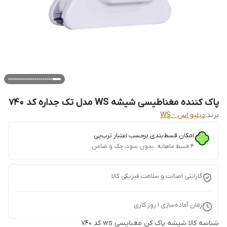
پاک کننده مغناطیسی شیشه WS مدل تک جداره کد 740
برند:
دبلیو اس - WS
امکان قسط‌بندی برحسب اعتبار ترب‌پی
۴ قسط ماهانه. بدون سود، چک و ضامن.
گارانتی اصالت و سلامت فیزیکی کالا
زمان آماده‌سازی
1
روز کاری
شناسه کالا
شیشه پاک کن مغنایسی ws کد ۷۴۰