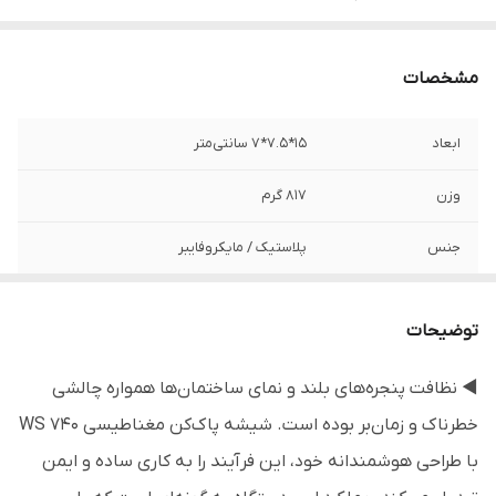
مشخصات
ابعاد
15*7.5*7 سانتی‌متر
وزن
۸۱۷ گرم
جنس
پلاستیک / مایکروفایبر
برند
دبلیو اس - WS
توضیحات
نکته قابل توجه
ارسال رنگ این محصول تصادفی است.
◀ نظافت پنجره‌های بلند و نمای ساختمان‌ها همواره چالشی
قابل استفاده
منازل، ادارات، شرکت‌ها و ...
خطرناک و زمان‌بر بوده است. شیشه پاک‌کن مغناطیسی WS 740
مناسب
انواع شیشه های تک جداره و دو جداره تا
با طراحی هوشمندانه خود، این فرآیند را به کاری ساده و ایمن
ضخامت 25mm