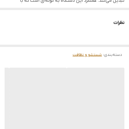
تبدیل می‌کند. عملکرد این دستگاه به گونه‌ای است که با
قرارگیری دو بخش در طرفین شیشه، نیروی مغناطیسی باعث
می‌شود هر حرکتی در سمت داخلی، عیناً توسط قطعه خارجی تکرار
نظرات
شود. این محصول با بهره‌گیری از پدهای باکیفیت و تیغه‌های
تمیزکننده، تمامی لکه‌ها و آلودگی‌ها را بدون باقی گذاشتن رد آب
از بین می‌برد. وجود طناب ایمنی در این مدل، اطمینان خاطر
دسته‌بندی
:
شستشو و نظافت
کاملی را برای کاربر فراهم می‌کند تا حتی در صورت جدا شدن
ناگهانی آهنربا، قطعه بیرونی سقوط نکند. این ابزار یک راهکار
واقع‌گرایانه و حرفه‌ای برای کسانی است که به دنبال درخشش
پنجره‌های خود در کوتاه‌ترین زمان و با بالاترین سطح ایمنی
هستند.
◀ این محصول دارای سری های یدک است و تا سالها نیاز شما را
تامین خواهد کرد.
◀ برای نتیجه دلخواه، بهتر است از این مدل برای شیشه های تک