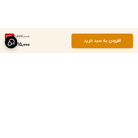
2,424,000
29
%
افزودن به سبد خرید
1,715,000
برگشت به بالا