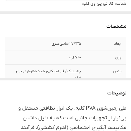
شناسه کالا
تی پی وی کلبه
مشخصات
ابعاد
135*27 سانتی‌متری
وزن
790 گرم
جنس
پلاستیک / فلز لعابکاری شده مقاوم در برابر
زنگ
برند
کلبه - Kolbeh
توضیحات
قابل استفاده
منازل، شرکت‌ها، مغازه‌ها، فروشگاه‌ها، ادارات و
طی زمین‌شوی PVA کلبه، یک ابزار نظافتی مستقل و
...
بی‌نیاز از تجهیزات جانبی است که به دلیل داشتن
مناسب
تی کشیدن انواع سطوح سرامیک، کاشی، سنگ،
مکانیسم آبگیری اختصاصی (اهرم کششی)، فرآیند