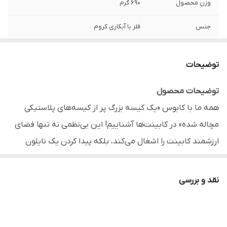
وزن محصول
690 گرم
جنس
فلز با آبکاری کروم
برند
پیشتاز کاوه - Pishtaz Kaveh
توضیحات
قابل استفاده
روی درب انواع کابینت آشپزخانه، آبدارخانه و
محیط‌های کاری
توضیحات محصول
همه ما با کابوس «یک کیسه بزرگ پر از کیسه‌های پلاستیکی
مناسب
نگهداری، نظم‌دهی و دسترسی سریع به
کیسه‌های نایلونی و زباله
مچاله شده» در کابینت‌ها آشناییم! این بی‌نظمی نه تنها فضای
ارزشمند کابینت را اشغال می‌کند، بلکه پیدا کردن یک نایلون
مناسب را به کاری زمان‌بر تبدیل می‌کند.
جا نایلونی استیل
پیشتاز کاوه
دقیقا برای پایان دادن به این مشکل طراحی شده
نقد و بررسی
است.
این ارگانایزر هوشمند، از فضای مرده و بلااستفاده پشت درب
کابینت استفاده می‌کند. بدون نیاز به هیچ‌گونه ابزار، پیچ یا