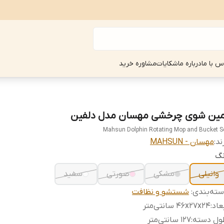
س با ما
درباره ما
شکایات
مشاوره خرید
مین شوی چرخشی مهسان مدل دلفین
Mahsun Dolphin Rotating Mop and Bucket S
ند:
مهسان - MAHSUN
نگ
وانیلی
مشکی
صورتی
سفید
ته‌بندی
:
شستشو و نظافت
عاد
:
46x27x24 سانتی‌متر
ول دسته
:
۱۲۷ سانتی‌متر