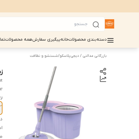
دسته‌بندی محصولات
خانه
پیگیری سفارش
همه محصولات
تما
بازرگانی عدالتی / دیجی‌پلاسکو
/
شستشو و نظافت
ز
et
بر
ر
دس
اب
ط