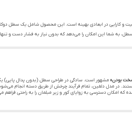
مهسان - MAHSUN
نظافت و شستشوی انواع سطوح کف شامل سنگ، سرامیک، پارکت، لمین
و کارایی در ابعادی بهینه است. این محصول شامل یک سطل دوکاره و
شده در سطل، به شما این امکان را می‌دهد که بدون نیاز به فشار دست و ت
نظافت و شستشوی انواع سطوح کف شامل سنگ، سرامیک، پارکت، لمین
ساس به رطوبت (مانند پارکت) کنید.
ساخته شده و دسته استیل آن در سری جدید به صورت دو تکه طراحی شد
ه در سری زمین‌شوی، قدرت جذب آب بسیار بالایی دارند و کوچکترین آلو
سخت بودن»
مشهور است. سادگی در طراحی سطل (بدون پدال پایی) یک 
ستند. در مدل دلفین، تمام فرآیند چرخش از طریق دسته انجام می‌ش
که امکان دسترسی به زوایای کور و زیر مبلمان را به راحتی فراهم می
با فضای محدود بسیار عالی است.
ید با مقاومت بسیار بالاتر نسبت به مدل‌های قدیمی.
دگی و شستشوی آسان خودِ سری در ماشین لباسشویی.