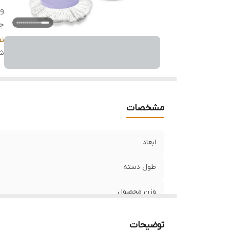
و
ج
بر
ن
قا
شن
اس
م
مشخصات
ابعاد
طول دسته
وزن محصول
جنس
توضیحات