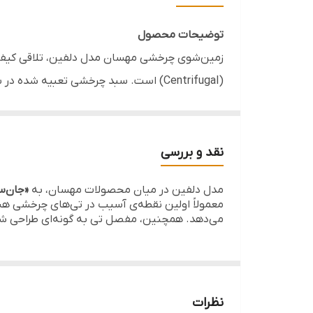
برند
توضیحات محصول
قابل استفاده
زمین‌شوی چرخشی مهسان مدل دلفین، تلاقی کیفیت 
(Centrifugal) است. سبد چرخشی تعبیه 
مناسب
کامل گرفته و آن را آماده‌ی استفاده روی سطوح ح
بدنه سطل از پلاستیک تقویت‌شده و بسیار مقاوم 
بیشتری داشته باشد. نخ‌های میکروفایبر به کار رفت
نقد و بررسی
به خود جذب می‌کنند.
مدل دلفین در میان محصولات مهسان، به
«جان‌
معمولاً اولین نقطه‌ی آسیب در تی‌های چرخشی ه
خصوصیات محصول
می‌دهد. همچنین، مفصل تی به گونه‌ای طراحی شده 
ابعاد بهینه:
طراحی کامپکت که برای خانه‌های 
دسته ارتقا یافته:
دارای دسته استیل دو تکه جد
سیستم چرخشی روان:
مکانیزم چرخش ۳۶۰ درجه در سطل برای آبگیری سریع و آسان سری تی.
نظرات
سری میکروفایبر:
قابلیت جذب فوق‌العاده آلو