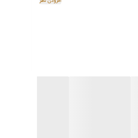
افزودن نظر
طلاحاً «لق» نزند. دسته فلزی تعبیه شده در پشت
سطل نیز اجازه می‌دهد بدون نیاز به لمس بدنه اصلی، آن را به راحتی جابجا کنید. سطل داخلی پلاستیکی نیز از مواد درجه یک (Non-recycled) ساخته شده که بو نمی‌گیرد
اگر به دنبال سطلی هستید که علاوه بر کارایی، به زیبایی بصری محیط شما اضافه کند و از صدای برخورد فلز درب سطل خسته شده‌اید، مدل 4220 مشکی یونیک یکی از