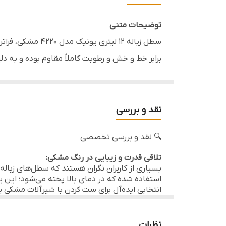
گنجایش
توضیحات متنی
قابل استفاده
سطل زباله ۱۲ لی
برابر خط و خش و رطوبت کاملاً مقاوم بوده و به د
مناسب
خصوصیات محصول
رنگ مشکی مات:
پوشش الکترواستاتیک ضد خش 
نقد و بررسی
ظرفیت ۱۲ لیتر:
ابعاد استاندارد (۲۷×۲۷×۴۰ سانتی‌متر) مناسب برای فضاهای با محدودیت جا.
🔍 نقد و بررسی تخصصی
مکانیزم آرام‌بند:
درب سطل به صورت هیدرولیک 
بدنه تمام فلزی:
تلاقی قدرت و زیبایی در رنگ مشکی:
استحکام بالا در برابر ضربه و ط
بسیاری از کاربران نگران هستند که سطل‌های زباله
سطل داخلی پلاستیکی:
دارای سطل مجزا برای س
استفاده شده که در دمای بالا پخته می‌شود؛ این
انتخابی ایده‌آل برای ست کردن با شیرآلات مشکی 
پدال استیل:
پدال با روکش استیل براق که تضاد
آنالیز پدال و جک هیدرولیک:
برخلاف مدل‌های ارزان‌قیمت بازار که با فشردن پد
فشار پا باز شده و به دلیل وجود مخزن هوا در جک
نظرات