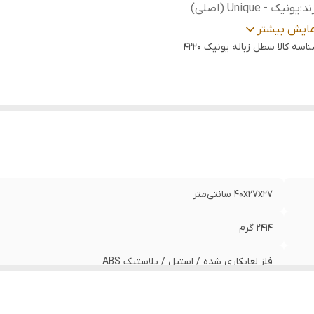
ند
:
یونیک - Unique (اصلی)
نجایش
:
12 لیتر
مایش بیشتر
بل
اسه کالا
سطل زباله یونیک 4220
بهترین انتخاب برای دکوراسیون‌های مدرن و مینیمال، استفاده د
تفاده
:
خواب، محیط‌های اداری شیک و آشپزخانه‌هایی با تم تیره یا ذغا
ناسب
:
استفاده در محیط‌های با رطوبت بالا / دکوراسیون‌های مینیمال /
که روی صدای بسته شدن درب سطل حساس هستند.
40x27x27 سانتی‌متر
۲۴۱۴ گرم
فلز لعابکاری شده / استیل / پلاستیک ABS
یونیک - Unique (اصلی)