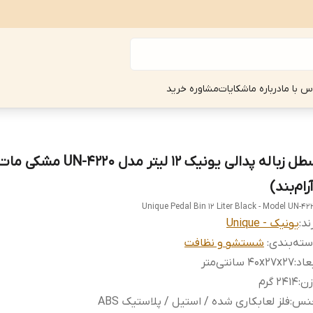
س با ما
درباره ما
شکایات
مشاوره خرید
سطل زباله پدالی یونیک ۱۲ لیتر مدل UN-4220 مشکی م
رام‌بند)
Unique Pedal Bin 12 Liter Black - Model UN-42
ند:
یونیک - Unique
ته‌بندی
:
شستشو و نظافت
عاد
:
40x27x27 سانتی‌متر
زن
:
۲۴۱۴ گرم
نس
:
فلز لعابکاری شده / استیل / پلاستیک ABS