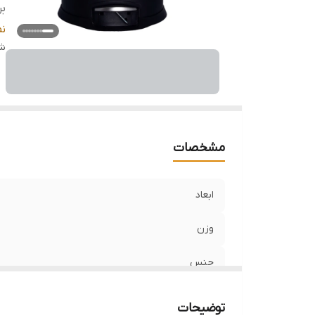
بر
گ
ن
قا
شن
اس
م
مشخصات
ابعاد
وزن
جنس
برند
توضیحات