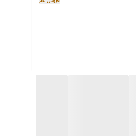
افزودن نظر
دفتر کار بسیار آزاردهنده است. یونیک در این
تی‌متر انتهایی کنترل می‌کند تا درب به آرامی
ا به صورت یکنواخت توزیع شده و احتمال شکستن
تماس با آلودگی، زباله‌ها را تخلیه کنید.
ده است. با ارتفاع ۳۸ سانتی‌متری، این سطل به راحتی در زیر میز کار، کنج اتاق خواب یا کنار کابینت
ضای کم» برقرار کرده است.
رب آن نباشید،
سطل ۱۲ لیتری یونیک UN-4420