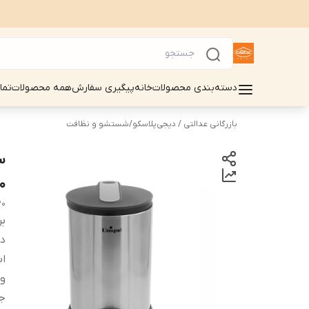
دسته‌بندی محصولات
خانه
پیگیری سفارش
همه محصولات
تما
بازرگانی عدالتی / دیجی‌پلاسکو
/
شستشو و نظافت
0
20
بر
دس
اب
و
ج