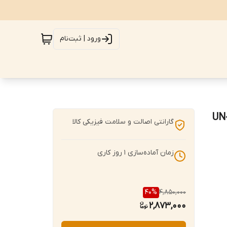
ورود | ثبت‌نام
له پدالی یونیک مدل استیل (ظرفیت ۱۲ لیتر) کد UN-
گارانتی اصالت و سلامت فیزیکی کالا
زمان آماده‌سازی
1
روز کاری
40
%
4,850,000
2,873,000