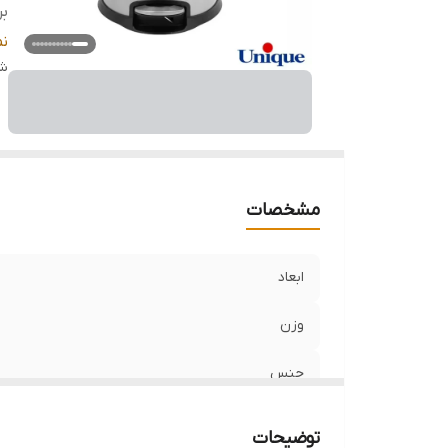
بر
گ
ن
قا
شن
اس
م
مشخصات
ابعاد
وزن
جنس
برند
توضیحات