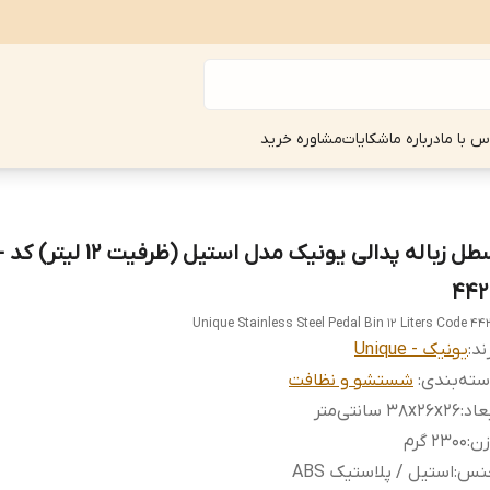
س با ما
درباره ما
شکایات
مشاوره خرید
سطل زبا
442
Unique Stainless Steel Pedal Bin 12 Liters Code 44
ند:
یونیک - Unique
ته‌بندی
:
شستشو و نظافت
عاد
:
38x26x26 سانتی‌متر
زن
:
۲۳۰۰ گرم
نس
:
استیل / پلاستیک ABS