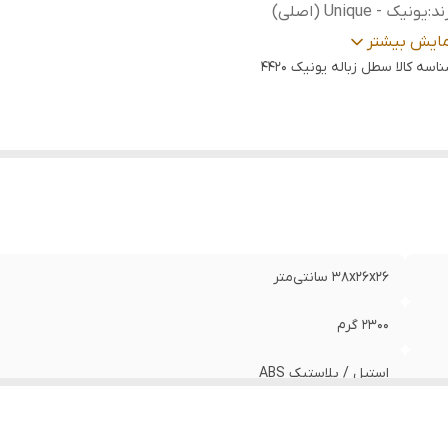
ند
:
یونیک - Unique (اصلی)
نجایش
:
12 لیتر
مایش بیشتر
بل
اسه کالا
سطل زباله یونیک 4420
آشپزخانه‌های کوچک / اتاق خواب / اتاق کار / مطب‌های پزشک
تفاده
:
سرویس‌های بهداشتی مدرن
ناسب
:
استفاده در محیط‌های با رطوبت بالا / دکوراسیون‌های مینیمال /
که روی صدای بسته شدن درب سطل حساس هستند.
38x26x26 سانتی‌متر
۲۳۰۰ گرم
استیل / پلاستیک ABS
یونیک - Unique (اصلی)