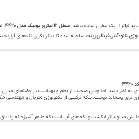
12 لیتر
آشپزخانه‌های کوچک / اتاق خواب / اتاق کار / مطب‌های پزشکی / س
اید فراتر از یک مخزن ساده باشد.
سطل ۱۲ لیتری یونیک مدل ۴۴۲۰
، ن
وژی نانو-آنتی‌فینگرپرینت
ساخته شده تا دیگر نگران لکه‌های آزاردهن
استفاده در محیط‌های با رطوبت بالا / دکوراسیون‌های مینیمال /
هستند.
 یعنی خداحافظی با صدای کوبیده شدن درب سطل! با یک فشار ملایم ر
ود برمی‌گردد. سطل پلاستیکی داخلی نیز با یک دسته فلزی مستحکم ط
ه‌ای به نظر برسد، اما وقتی صحبت از نظم و بهداشت در فضاهای مدرن
زن برای پسماند نیست، بلکه ترکیبی از تکنولوژی متریال و مهندسی 
قاوم در برابر رطوبت و تغییر رنگ
ل را ریشه‌ای حل کرده است. بدنه استیل مات این سطل نه تنها در بر
لغزش جهت استفاده طولانی مدت
قیت روز اول باز می‌گردد.
ته دار جهت سهولت در تخلیه و نظافت