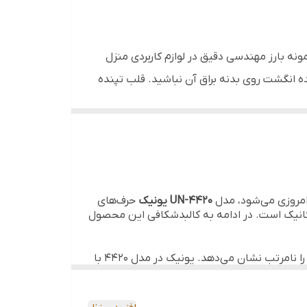
رویس‌های بهداشتی مدرن
مونه بارز مهندسی دقیق در لوازم کاربردی منزل
ده انگشت روی بدنه براق آن نباشید. قلب تپنده
 افرادی که روی صدای بسته شدن درب سطل حساس
وی پدال تخت و مقاوم آن، درب به آرامی باز
راحی شده تا تخلیه و شستشو را برای شما به
 امروزی می‌شود، مدل
UN-4420 یونیک
حرف‌های
مکانیک است. در ادامه به کالبدشکافی این محصول
بزرگترین نقطه ضعف سطل‌های استیل معمولی، نمایش مداوم اثر انگشت و لکه‌های آب است که ظاهر آشپزخانه یا اتاق را نامرتب نشان می‌دهد. یونیک در مدل ۴۴۲۰ با
ابر رطوبت (حتی در محیط‌های شرجی و حمام)