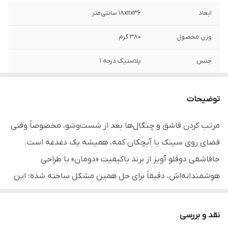
ابعاد
۱۸x۱۱x۳۶ سانتی‌متر
وزن محصول
۳۸۰ گرم
جنس
پلاستیک درجه 1
برند
دومان - Duman
توضیحات
قابل استفاده
منازل، جهیزیه، ادارات، شرکت‌ها و ...
مرتب کردن قاشق و چنگال‌ها بعد از شست‌وشو، مخصوصاً وقتی
مناسب
قرار دادن قاشق، چنگال، کارد، کفگیر و ملاقه
فضای روی سینک یا آبچکان کمه، همیشه یک دغدغه است.
جاقاشقی دوقلو آویز از برند باکیفیت «دومان» با طراحی
هوشمندانه‌اش، دقیقاً برای حل همین مشکل ساخته شده؛ این
محصول هم به راحتی از لبه‌ی آبچکان یا لوله کابینت آویزون
میشه و هم به لطف پایه‌های فلزی کروی‌شکل، به صورت کاملاً
نقد و بررسی
ایستا و زیبا روی کانتر قرار می‌گیره. طراحی دو تکه با یک مخزن