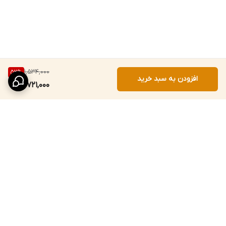
1,534,000
52
%
افزودن به سبد خرید
721,000
برگشت به بالا