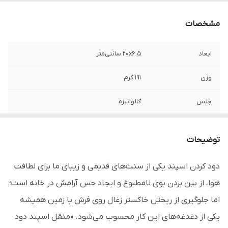
مشخصات
ابعاد
20x6.5 سانتی‌متر
وزن
191 گرم
جنس
گالوانیزه
مناسب
اسپند دود کردن
توضیحات
قابل استفاده
مجالس عروسی / ترحیم
دود کردن اسپند یکی از سنت‌های قدیمی و زیبای ما برای لطافت
هوا، از بین بردن بوی نامطبوع و ایجاد حس آرامش در خانه است؛
اما جلوگیری از ریختن خاکستر زغال روی فرش یا زمین همیشه
یکی از دغدغه‌های این کار محسوب می‌شود. «منقل اسپند دود