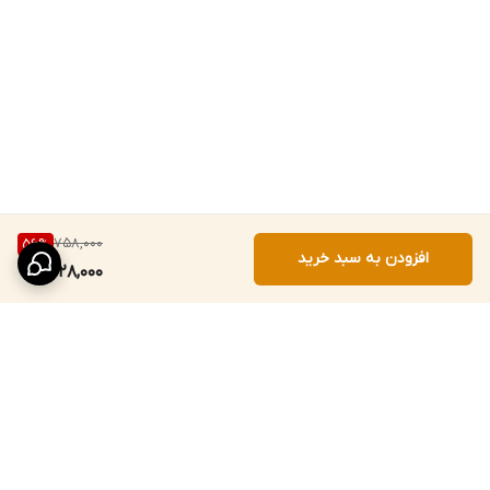
758,000
56
%
افزودن به سبد خرید
328,000