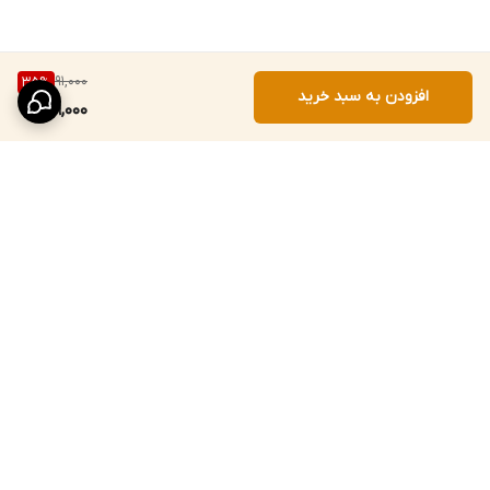
91,000
35
%
افزودن به سبد خرید
59,000
برگشت به بالا