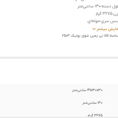
ول دسته
:
۱۳۰ سانتی‌متر
زن
:
۳۲۷۵ گرم
نس سری
:
حوله‌ای
نس دسته
:
استیل
مایش بیشتر
ند
:
اسه کالا
یونیک - Unique (اصلی)
تی زمین شوی یونیک 2503
بل استفاده
:
منازل، ادارات، شرکت‌ها، جهیزیه
ناسب
:
انواع کف، دیوار، سرامیک، کاشی و ...
۴۹x۳۰x۳۰ سانتی‌متر
۱۳۰ سانتی‌متر
۳۲۷۵ گرم