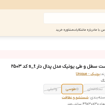
س با ما
درباره ما
شکایات
مشاوره خرید
 سطل و طی یونیک مدل پدال دار s_t کد 2503
ند:
یونیک - Unique
نگ
نسکافه‌ای
طوسی
وانیلی
ته‌بندی
:
شستشو و نظافت
عاد
:
۴۹x۳۰x۳۰ سانتی‌متر