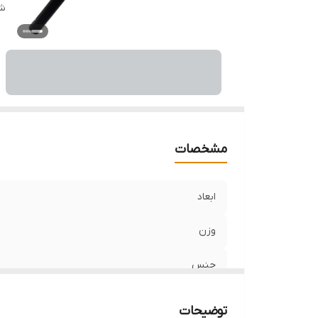
شن
مشخصات
ابعاد
وزن
جنس
برند
توضیحات