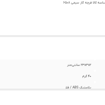
اسه کالا
فرچه گاز سیمی ۶۵۰۸
۲۳x۳x۲ سانتی‌متر
40 گرم
پلاستیک ABS / فلز
دبلیو اس - WS