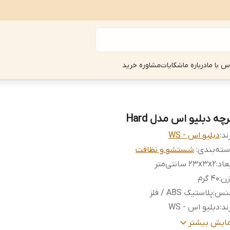
س با ما
درباره ما
شکایات
مشاوره خرید
چه دبلیو اس مدل Hard
ند:
دبلیو اس - WS
ته‌بندی
:
شستشو و نظافت
عاد
:
۲۳x۳x۲ سانتی‌متر
زن
:
40 گرم
نس
:
پلاستیک ABS / فلز
ند
:
دبلیو اس - WS
ناسب
:
پاک کردن انواع لکه‌های سخت
مایش بیشتر