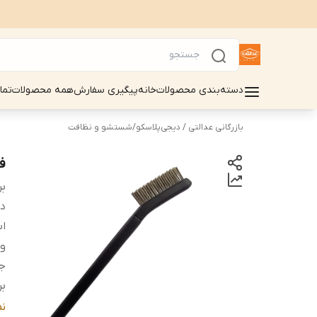
دسته‌بندی محصولات
خانه
پیگیری سفارش
همه محصولات
تما
بازرگانی عدالتی / دیجی‌پلاسکو
/
شستشو و نظافت
فر
بر
دس
اب
و
ج
بر
م
ن