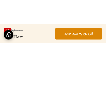
10,100,000
27
%
افزودن به سبد خرید
7,321,000
برگشت به بالا