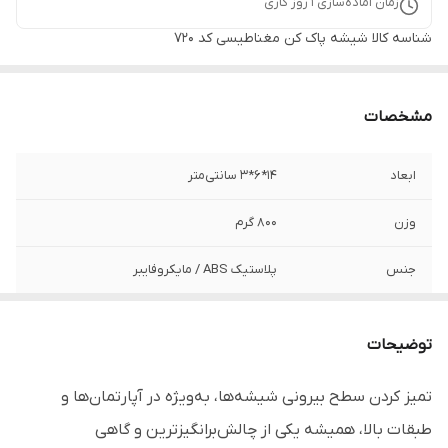
زمان آماده‌سازی
1
روز کاری
شناسه کالا
شیشه پاک کن مغناطیسی کد ۷۲۰
مشخصات
ابعاد
۱۴*۶*۳ سانتی‌متر
وزن
۸۰۰ گرم
جنس
پلاستیک ABS / مایکروفایبر
برند
دبلیو اس - WS
توضیحات
نکته قابل توجه
ارسال رنگ این محصول تصادفی است.
تمیز کردن سطح بیرونی شیشه‌ها، به‌ویژه در آپارتمان‌ها و
تعداد یدک
6 عدد
طبقات بالا، همیشه یکی از چالش‌برانگیزترین و گاهی