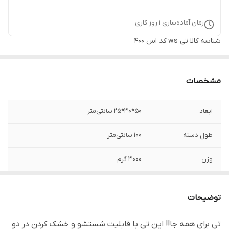
زمان آماده‌سازی
1
روز کاری
شناسه کالا
تی ws کد اس 400
مشخصات
ابعاد
۵۰*۳۰*۲۵ سانتی‌متر
طول دسته
۱۰۰ سانتی‌متر
وزن
۳۰۰۰ گرم
جنس
استیل نگیر / ABS
توضیحات
برند
دبلیو اس - WS
تی برای همه جا!! این تی با قابلیت شستشو و خشک کردن در دو