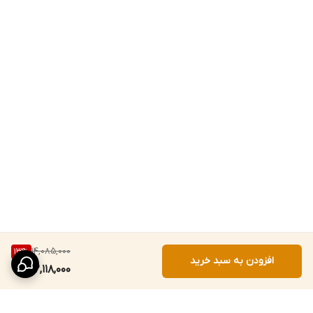
14,085,000
13
%
افزودن به سبد خرید
12,118,000