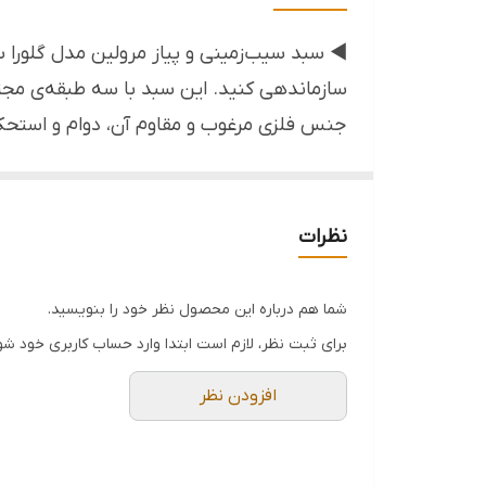
تعداد طبقات
◀ سبد سیب‌زمینی و پیاز مرولین مدل گلورا سه
قابل استفاده
سازماندهی کنید. این سبد با سه طبقه‌ی مجزا،
جنس فلزی مرغوب و مقاوم آن، دوام و استحکام
مناسب
تازگی و جلوگیری از فاسد شدن زودرس مواد غذا
نظم و ترتیب را به ارمغان می‌آورد.
نظرات
خصوصیت:
▪️ ظرفیت سه طبقه برای نگهداری انواع صیفی‌
شما هم درباره این محصول نظر خود را بنویسید.
▪️ ساختار فلزی مستحکم و مقاوم در برابر زنگ‌
برای ثبت نظر، لازم است ابتدا وارد حساب کاربری خود شو
▪️ طراحی مشبک برای تهویه هوای عالی و حفظ 
افزودن نظر
▪️ اشغال فضای بهینه و سازماندهی کاربردی آ
▪️ دسترسی آسان به تمام طبقات و محتویات آ
▪️ ظاهری مدرن و زیبا که با دکوراسیون آشپز