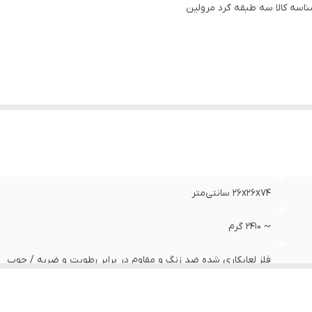
اسه کالا
بل استفاده
:
سه طبقه گرد مرولین
منازل، جهیزیه، کادویی
ناسب
:
سیب زمینی، پیاز و ...
۲۶x۲۶x۷4 سانتی‌متر
~ 2410 گرم
فلز لعابکاری شده ضد زنگ و مقاوم در برابر رطوبت و ضربه / چوب
مرولین - MEROLIN