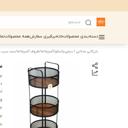
دسته‌بندی محصولات
خانه
پیگیری سفارش
همه محصولات
تما
بازرگانی عدالتی / دیجی‌پلاسکو
/
آشپزخانه
/
ظروف آشپزخانه
/
سبد سیب زم
س
بر
دس
اب
و
ج
بر
تع
ن