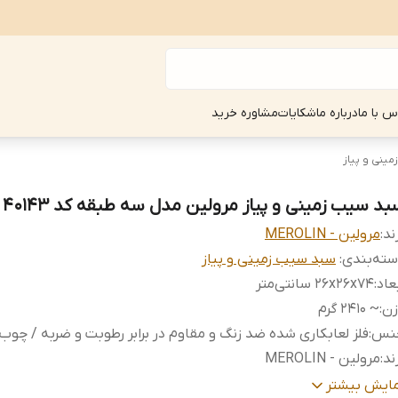
س با ما
درباره ما
شکایات
مشاوره خرید
ینی و پیاز
بد سیب زمینی و پیاز مرولین مدل سه طبقه کد 40143
ند:
مرولین - MEROLIN
ته‌بندی
:
سبد سیب زمینی و پیاز
عاد
:
۲۶x۲۶x۷4 سانتی‌متر
زن
:
~ 2410 گرم
نس
:
فلز لعابکاری شده ضد زنگ و مقاوم در برابر رطوبت و ضربه / چوب
ند
:
مرولین - MEROLIN
داد طبقات
:
۳ عدد
مایش بیشتر