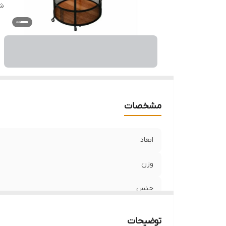
شن
قا
م
مشخصات
ابعاد
وزن
جنس
برند
توضیحات