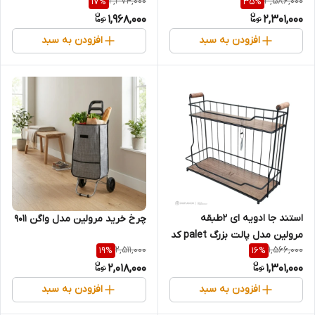
2,374,000
3,586,000
17
%
35
%
1,968,000
2,301,000
افزودن به سبد
افزودن به سبد
استند جا ادویه ای 2طبقه
چرخ خرید مرولین مدل واگن 9011
مرولین مدل پالت بزرگ palet کد
2,511,000
1,566,000
19
%
16
%
40211
2,018,000
1,301,000
افزودن به سبد
افزودن به سبد