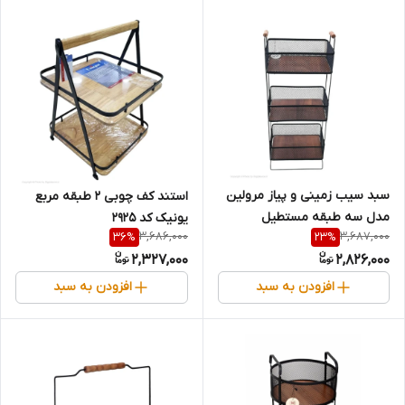
سبد سیب زمینی و پیاز مرولین
استند کف چوبی 2 طبقه مربع
مدل سه طبقه مستطیل
یونیک کد 2925
3,686,000
3,687,000
36
%
23
%
2,327,000
2,826,000
افزودن به سبد
افزودن به سبد