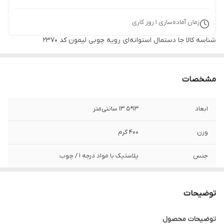
زمان آماده‌سازی
1
روز کاری
شناسه کالا
جا دستمال استوانه‌ای رویه چوبی لیمون کد 2370
مشخصات
ابعاد
13*13.5 سانتی‌متر
وزن
۴۰۰ گرم
جنس
پلاستیک با مواد درجه 1 / چوب
برند
لیمون - Limon
توضیحات
قابل استفاده
منازل، جهیزیه، ادارات، سازمان‌ها، شرکت‌ها،
کافه‌ها، رستوران‌ها و ...
توضیحات محصول