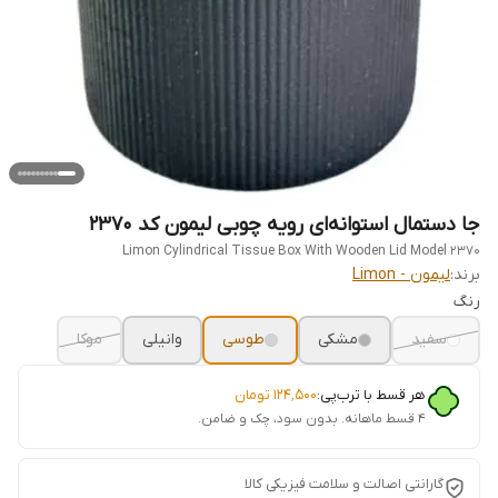
جا دستمال استوانه‌ای رویه چوبی لیمون کد 2370
Limon Cylindrical Tissue Box With Wooden Lid Model 2370
برند:
لیمون - Limon
رنگ
سفید
مشکی
طوسی
وانیلی
موکا
هر قسط با ترب‌پی:
۱۲۴٬۵۰۰
تومان
۴ قسط ماهانه. بدون سود، چک و ضامن.
گارانتی اصالت و سلامت فیزیکی کالا