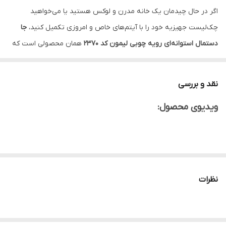
اگر در حال چیدمان یک خانه مدرن و لوکس هستید یا می‌خواهید
مناسب
انواع دستمال‌های کاغذی
چک‌لیست جهیزیه خود را با آیتم‌های خاص و امروزی تکمیل کنید،
جا
دستمال استوانه‌ای رویه چوبی لیمون کد ۲۳۷۰
همان محصولی است که
جزئیات دکوراسیون شما را دگرگون می‌کند. یکی از بزرگ‌ترین دغدغه‌ها در
طراحی میز پذیرایی یا آشپزخانه، ظاهر ناهماهنگ و رنگارنگ جعبه‌های
نقد و بررسی
مقوایی دستمال کاغذی است. این ارگانایزر استوانه‌ای با بدنه شیاردار مات
ویدیوی محصول:
و درپوش چوبی فوق‌العاده باکیفیت خود، این مشکل را به کلی حل کرده و
جلوه‌ای یکدست و مینیمال به محیط می‌بخشد.
بدنه این محصول از پلاستیک درجه یک و مقاوم ساخت شرکت لیمون
تولید شده است که در برابر خط و خش مقاومت بالایی دارد. ویژگی
متمایزکننده این مدل، درپوش ساخته شده از چوب طبیعی و بسیار
نظرات
خوش‌تراش آن است که لوگوی لیمون نیز به زیبایی روی آن حک شده
است. طراحی دریچه خروجی به صورت گرد و کاملاً صیقلی انجام شده تا
دستمال‌ها بدون گیر کردن یا پاره شدن، به راحتی به سمت بیرون