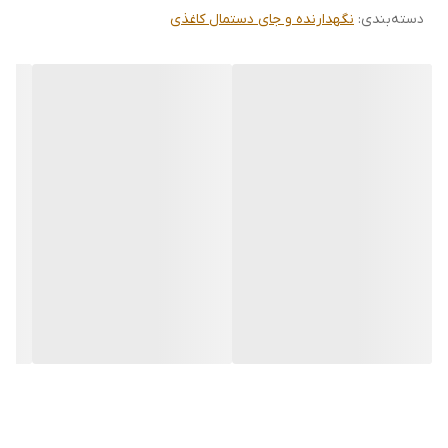
دسته‌بندی
:
نگهدارنده و جای دستمال کاغذی
هدایت شوند. این باکس ساختار بسیار محکمی دارد که مانع از تکان
خوردن یا افتادن ظرف در هنگام کشیدن دستمال می‌شود و به دلیل ابعاد
استاندارد و استوانه‌ای، فضای بسیار کمی را روی میز یا کانتر اشغال
می‌کند.
خصوصیات محصول
برند نام‌آشنا:
محصولی باکیفیت و ساختار استاندارد از شرکت لیمون
(Limon).
طراحی ترکیبی مدرن:
ترکیب بی‌نظیر بدنه شیاردار مات پلاستیکی با
درپوش چوب طبیعی (طرح ناتورال).
ابعاد دقیق محصول:
دارای قطر ۱۳ سانتی‌متر و ارتفاع ۱۳.۵ سانتی‌متر
(طراحی ارگونومیک و کم‌جا).
وزن عالی و پایدار:
دارای وزن خالص ۴۰۰ گرم که سنگینی مناسبی
جهت حفظ تعادل روی میز در هنگام کشیدن دستمال دارد.