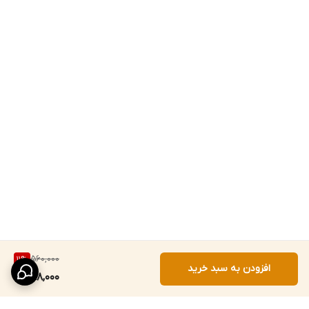
560,000
11
%
افزودن به سبد خرید
498,000