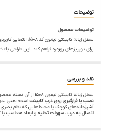
برند
توضیحات
مناسب
توضیحات محصول
قابل استفاده
سطل زباله کابینتی لیمون کد 1508، انتخابی کاربردی برای آشپزخانه‌های کم‌جا است که می‌تواند روی
برای دورریزهای روزمره فراهم کند. این طراحی با
مرتب‌تر بماند.
این محصول برای خانه‌هایی که به دنبال نظم بیش
نقد و بررسی
خصوصیات محصول
سطل زباله کابینتی لیمون 1508 از آن دسته محصولاتیه که ارزشش را در
طراحی
کابینتی
و کم‌جا
نصب یا قرارگیری روی درب کابینت
است؛ یعنی بدون 
مناسب قرارگیری روی درب کابینت
آشپزخانه‌های کوچک یا محیط‌هایی که نظم بصری اه
اتصال به درب
،
سهولت تخلیه
و
ابعاد متناسب با 
استفاده آسان و سریع در آشپزخانه
کمک به حفظ نظم و بهداشت محیط