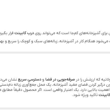
لیمون - Limon
قرار گیری بر روی در کابینت
منازل، جهیزیه، کادویی
درب کابینت
قرار بگیر
عث می‌شود هنگام کار در آشپزخانه، زباله‌های سبک و کوچک را سریع و
تر، استفاده بهینه از فضا و دسترسی آسان هستند، گزینه‌ای بسیار
صرفه‌جویی در فضا
و
دسترسی سریع
نشان می‌ده
درگیر کردن فضای مفید آشپزخانه، یک محل جمع‌آوری زباله دم‌دستی در ا
میت بالایی دارد، یک امتیاز واقعی است. اگر محصول دقیقاً مطابق هم
کابینت
تاکید ویژه شود.