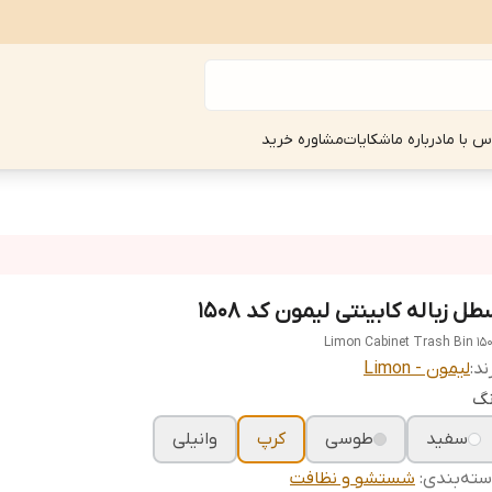
س با ما
درباره ما
شکایات
مشاوره خرید
ل زباله کابینتی لیمون کد 1508
Limon Cabinet Trash Bin 15
ند:
لیمون - Limon
نگ
سفید
طوسی
کرپ
وانیلی
ته‌بندی
:
شستشو و نظافت