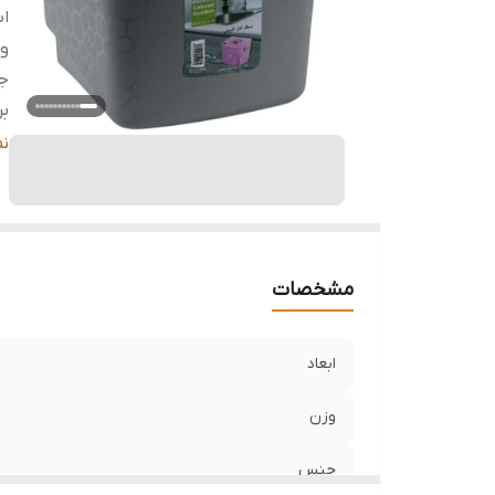
اب
و
ج
بر
م
ن
قا
مشخصات
ابعاد
وزن
جنس