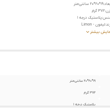
عاد
:
19*20*20 سانتی‌متر
زن
:
۳۷۲ گرم
نس
:
پلاستیک درجه 1
ند
:
لیمون - Limon
ناسب
:
قرار گیری بر روی در کابینت
مایش بیشتر
بل استفاده
:
منازل، جهیزیه، کادویی
19*20*20 سانتی‌متر
۳۷۲ گرم
پلاستیک درجه 1