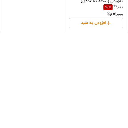
تقویمی (بسته ۱۰۰ عددی)
142,000
50
%
71,000
افزودن به سبد