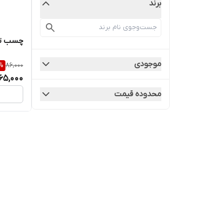
برند
چسب توری
موجودی
%
86,000
65,000
محدوده قیمت